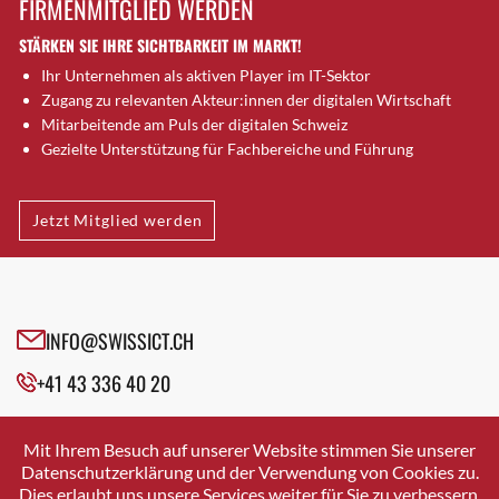
FIRMENMITGLIED WERDEN
Brugg AG
STÄRKEN SIE IHRE SICHTBARKEIT IM MARKT!
Brütten
Ihr Unternehmen als aktiven Player im IT-Sektor
Bubendorf
Zugang zu relevanten Akteur:innen der digitalen Wirtschaft
Bubikon
Mitarbeitende am Puls der digitalen Schweiz
Buchs (SG)
Gezielte Unterstützung für Fachbereiche und Führung
Burgdorf
Bäretswil
Jetzt Mitglied werden
Bülach
Cazis
Cham
Chur
INFO@SWISSICT.CH
Crissier
+41 43 336 40 20
Davos Platz
Davos Platz 1
SWISSICT
VULKANSTRASSE 120
Dierikon
Mit Ihrem Besuch auf unserer Website stimmen Sie unserer
8048 ZURICH
Datenschutzerklärung und der Verwendung von Cookies zu.
Dietikon
Dies erlaubt uns unsere Services weiter für Sie zu verbessern.