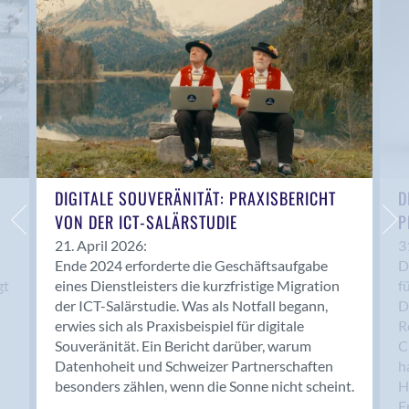
Anwil
Appenzell
Au SG
Baar
Baden
Balsthal
Balzers
Basel
DIGITALE SOUVERÄNITÄT: PRAXISBERICHT
D
VON DER ICT-SALÄRSTUDIE
P
Bassersdorf
Belp
21. April 2026:
3
Ende 2024 erforderte die Geschäftsaufgabe
D
Bendern
gt
eines Dienstleisters die kurzfristige Migration
f
Benken (SG)
der ICT-Salärstudie. Was als Notfall begann,
D
Bergdietikon
erwies sich als Praxisbeispiel für digitale
R
Berlin
Souveränität. Ein Bericht darüber, warum
C
Datenhoheit und Schweizer Partnerschaften
h
Bern
besonders zählen, wenn die Sonne nicht scheint.
H
Bern - Liebefeld
F