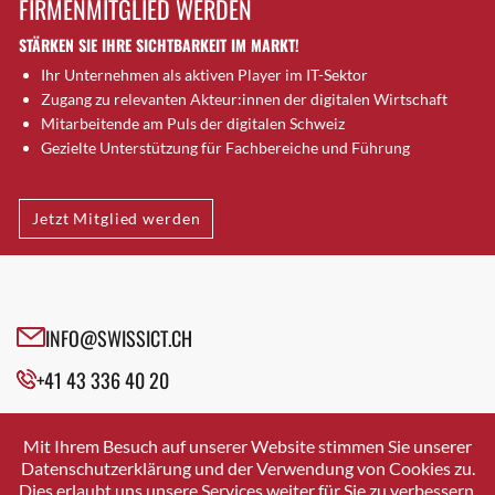
FIRMENMITGLIED WERDEN
Brugg AG
STÄRKEN SIE IHRE SICHTBARKEIT IM MARKT!
Brütten
Ihr Unternehmen als aktiven Player im IT-Sektor
Bubendorf
Zugang zu relevanten Akteur:innen der digitalen Wirtschaft
Bubikon
Mitarbeitende am Puls der digitalen Schweiz
Buchs (SG)
Gezielte Unterstützung für Fachbereiche und Führung
Burgdorf
Bäretswil
Jetzt Mitglied werden
Bülach
Cazis
Cham
Chur
INFO@SWISSICT.CH
Crissier
+41 43 336 40 20
Davos Platz
Davos Platz 1
SWISSICT
VULKANSTRASSE 120
Dierikon
Mit Ihrem Besuch auf unserer Website stimmen Sie unserer
8048 ZURICH
Datenschutzerklärung und der Verwendung von Cookies zu.
Dietikon
Dies erlaubt uns unsere Services weiter für Sie zu verbessern.