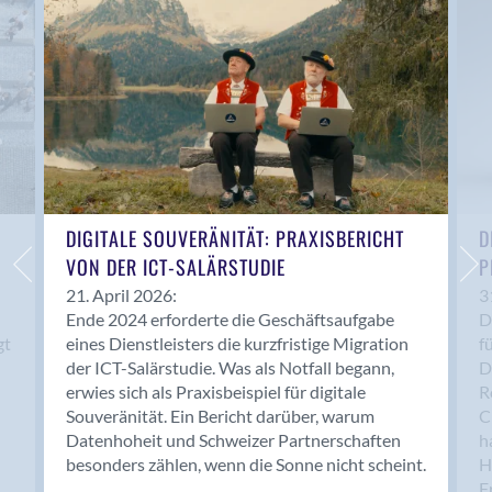
Anwil
Appenzell
Au SG
Baar
Baden
Balsthal
Balzers
Basel
DIGITALE SOUVERÄNITÄT: PRAXISBERICHT
D
VON DER ICT-SALÄRSTUDIE
P
Bassersdorf
Belp
21. April 2026:
3
Ende 2024 erforderte die Geschäftsaufgabe
D
Bendern
gt
eines Dienstleisters die kurzfristige Migration
f
Benken (SG)
der ICT-Salärstudie. Was als Notfall begann,
D
Bergdietikon
erwies sich als Praxisbeispiel für digitale
R
Berlin
Souveränität. Ein Bericht darüber, warum
C
Datenhoheit und Schweizer Partnerschaften
h
Bern
besonders zählen, wenn die Sonne nicht scheint.
H
Bern - Liebefeld
F