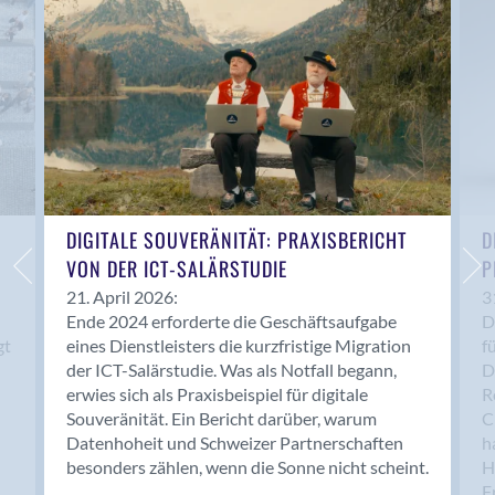
Anwil
Appenzell
Au SG
Baar
Baden
Balsthal
Balzers
Basel
DIGITALE SOUVERÄNITÄT: PRAXISBERICHT
D
VON DER ICT-SALÄRSTUDIE
P
Bassersdorf
Belp
21. April 2026:
3
Ende 2024 erforderte die Geschäftsaufgabe
D
Bendern
gt
eines Dienstleisters die kurzfristige Migration
f
Benken (SG)
der ICT-Salärstudie. Was als Notfall begann,
D
Bergdietikon
erwies sich als Praxisbeispiel für digitale
R
Berlin
Souveränität. Ein Bericht darüber, warum
C
Datenhoheit und Schweizer Partnerschaften
h
Bern
besonders zählen, wenn die Sonne nicht scheint.
H
Bern - Liebefeld
F