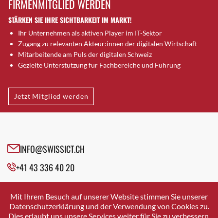
FIRMENMITGLIED WERDEN
Brugg AG
STÄRKEN SIE IHRE SICHTBARKEIT IM MARKT!
Brütten
Ihr Unternehmen als aktiven Player im IT-Sektor
Bubendorf
Zugang zu relevanten Akteur:innen der digitalen Wirtschaft
Bubikon
Mitarbeitende am Puls der digitalen Schweiz
Buchs (SG)
Gezielte Unterstützung für Fachbereiche und Führung
Burgdorf
Bäretswil
Jetzt Mitglied werden
Bülach
Cazis
Cham
Chur
INFO@SWISSICT.CH
Crissier
+41 43 336 40 20
Davos Platz
Davos Platz 1
SWISSICT
VULKANSTRASSE 120
Dierikon
Mit Ihrem Besuch auf unserer Website stimmen Sie unserer
8048 ZURICH
Datenschutzerklärung und der Verwendung von Cookies zu.
Dietikon
Dies erlaubt uns unsere Services weiter für Sie zu verbessern.