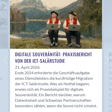
Anwil
Appenzell
Au SG
Baar
Baden
Balsthal
Balzers
Basel
DIGITALE SOUVERÄNITÄT: PRAXISBERICHT
D
VON DER ICT-SALÄRSTUDIE
P
Bassersdorf
Belp
21. April 2026:
3
Ende 2024 erforderte die Geschäftsaufgabe
D
Bendern
gt
eines Dienstleisters die kurzfristige Migration
f
Benken (SG)
der ICT-Salärstudie. Was als Notfall begann,
D
Bergdietikon
erwies sich als Praxisbeispiel für digitale
R
Berlin
Souveränität. Ein Bericht darüber, warum
C
Datenhoheit und Schweizer Partnerschaften
h
Bern
besonders zählen, wenn die Sonne nicht scheint.
H
Bern - Liebefeld
F