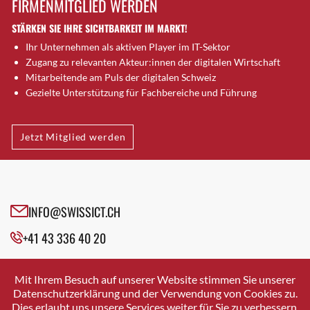
FIRMENMITGLIED WERDEN
Brugg AG
STÄRKEN SIE IHRE SICHTBARKEIT IM MARKT!
Brütten
Ihr Unternehmen als aktiven Player im IT-Sektor
Bubendorf
Zugang zu relevanten Akteur:innen der digitalen Wirtschaft
Bubikon
Mitarbeitende am Puls der digitalen Schweiz
Buchs (SG)
Gezielte Unterstützung für Fachbereiche und Führung
Burgdorf
Bäretswil
Jetzt Mitglied werden
Bülach
Cazis
Cham
Chur
INFO@SWISSICT.CH
Crissier
+41 43 336 40 20
Davos Platz
Davos Platz 1
SWISSICT
VULKANSTRASSE 120
Dierikon
Mit Ihrem Besuch auf unserer Website stimmen Sie unserer
8048 ZURICH
Datenschutzerklärung und der Verwendung von Cookies zu.
Dietikon
Dies erlaubt uns unsere Services weiter für Sie zu verbessern.