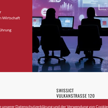
Bronschhofen
r
Brugg
n Wirtschaft
Brugg AG
Brütten
Führung
Bubendorf
Bubikon
Buchs (SG)
Burgdorf
Bäretswil
Bülach
Cazis
Cham
Chur
SWISSICT
Crissier
VULKANSTRASSE 120
Davos Platz
8048 ZURICH
3 336 40 20
Davos Platz 1
e unserer Datenschutzerklärung und der Verwendung von Cookies 