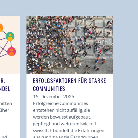
ER,
ERFOLGSFAKTOREN FÜR STARKE
NDEL
COMMUNITIES
15. Dezember 2025:
mitten
Erfolgreiche Communities
rüher
entstehen nicht zufällig, sie
werden bewusst aufgebaut,
gepflegt und weiterentwickelt.
swissICT bündelt die Erfahrungen
und
aus rund zwanzig Fachgruppen.