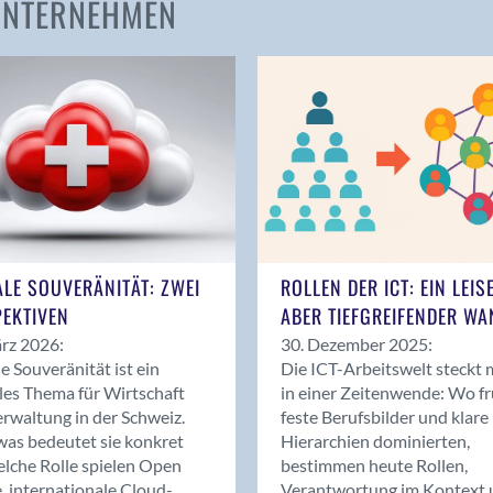
 UNTERNEHMEN
Amden
Andelfingen
Anwil
Appenzell
Au SG
Baar
Baden
Balsthal
Balzers
ALE SOUVERÄNITÄT: ZWEI
ROLLEN DER ICT: EIN LEIS
Basel
EKTIVEN
ABER TIEFGREIFENDER WA
Bassersdorf
rz 2026:
30. Dezember 2025:
Belp
le Souveränität ist ein
Die ICT-Arbeitswelt steckt 
Bendern
les Thema für Wirtschaft
in einer Zeitenwende: Wo f
Benken (SG)
rwaltung in der Schweiz.
feste Berufsbilder und klare
as bedeutet sie konkret
Hierarchien dominierten,
Bergdietikon
lche Rolle spielen Open
bestimmen heute Rollen,
Berlin
, internationale Cloud-
Verantwortung im Kontext 