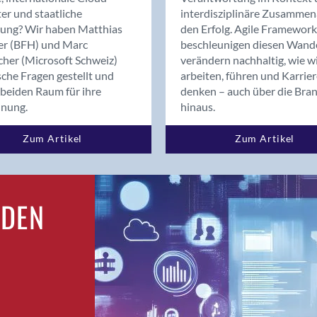
Bern
er und staatliche
interdisziplinäre Zusammen
Bern - Liebefeld
rung? Wir haben Matthias
den Erfolg. Agile Framework
er (BFH) und Marc
beschleunigen diesen Wand
Bern 15
cher (Microsoft Schweiz)
verändern nachhaltig, wie w
Bern 22
sche Fragen gestellt und
arbeiten, führen und Karrie
Bern 65
beiden Raum für ihre
denken – auch über die Bra
Bern 9
dnung.
hinaus.
Bern-Zollikofen
Zum Artikel
Zum Artikel
Biel/Bienne
Binningen
Birsfelden
Bolligen
RDEN
Bonaduz
Bonstetten
Bottighofen
Bremgarten bei Bern
Brig
Brig-Glis