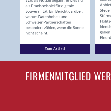
Was als Notfall begann, erwies sich
Anbiet
als Praxisbeispiel für digitale
Steue
Souveränität. Ein Bericht darüber,
Stürm
warum Datenhoheit und
Holits
Schweizer Partnerschaften
identi
besonders zählen, wenn die Sonne
geben 
nicht scheint.
Einor
Zum Artikel
FIRMENMITGLIED WE