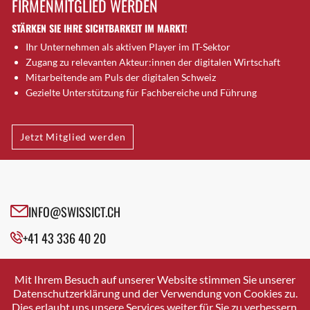
FIRMENMITGLIED WERDEN
Brugg AG
STÄRKEN SIE IHRE SICHTBARKEIT IM MARKT!
Brütten
Ihr Unternehmen als aktiven Player im IT-Sektor
Bubendorf
Zugang zu relevanten Akteur:innen der digitalen Wirtschaft
Bubikon
Mitarbeitende am Puls der digitalen Schweiz
Buchs (SG)
Gezielte Unterstützung für Fachbereiche und Führung
Burgdorf
Bäretswil
Jetzt Mitglied werden
Bülach
Cazis
Cham
Chur
INFO@SWISSICT.CH
Crissier
+41 43 336 40 20
Davos Platz
Davos Platz 1
SWISSICT
VULKANSTRASSE 120
Dierikon
Mit Ihrem Besuch auf unserer Website stimmen Sie unserer
8048 ZURICH
Datenschutzerklärung und der Verwendung von Cookies zu.
Dietikon
Dies erlaubt uns unsere Services weiter für Sie zu verbessern.