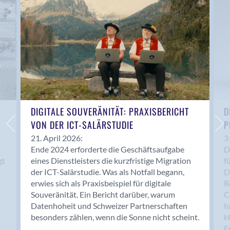
Anwil
Appenzell
Au SG
Baar
Baden
Balsthal
Balzers
Basel
DIGITALE SOUVERÄNITÄT: PRAXISBERICHT
D
VON DER ICT-SALÄRSTUDIE
P
Bassersdorf
Belp
21. April 2026:
3
Ende 2024 erforderte die Geschäftsaufgabe
D
Bendern
gt
eines Dienstleisters die kurzfristige Migration
f
Benken (SG)
der ICT-Salärstudie. Was als Notfall begann,
D
Bergdietikon
erwies sich als Praxisbeispiel für digitale
R
Berlin
Souveränität. Ein Bericht darüber, warum
C
Datenhoheit und Schweizer Partnerschaften
h
Bern
besonders zählen, wenn die Sonne nicht scheint.
H
Bern - Liebefeld
F