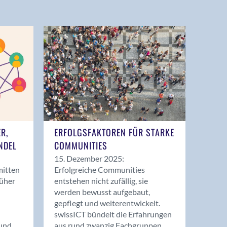
ER,
ERFOLGSFAKTOREN FÜR STARKE
NDEL
COMMUNITIES
15. Dezember 2025:
mitten
Erfolgreiche Communities
rüher
entstehen nicht zufällig, sie
werden bewusst aufgebaut,
gepflegt und weiterentwickelt.
swissICT bündelt die Erfahrungen
und
aus rund zwanzig Fachgruppen.