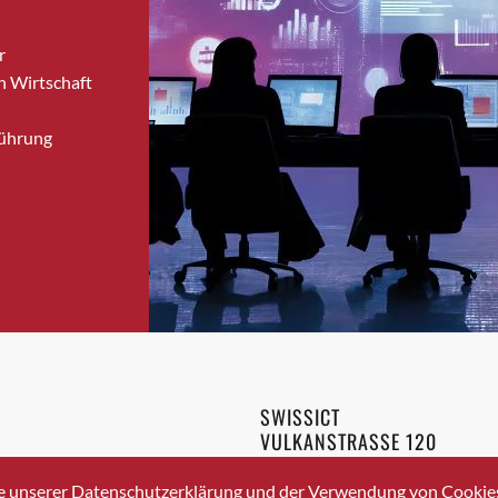
Bronschhofen
r
Brugg
n Wirtschaft
Brugg AG
Brütten
Führung
Bubendorf
Bubikon
Buchs (SG)
Burgdorf
Bäretswil
Bülach
Cazis
Cham
Chur
SWISSICT
Crissier
VULKANSTRASSE 120
Davos Platz
8048 ZURICH
3 336 40 20
Davos Platz 1
e unserer Datenschutzerklärung und der Verwendung von Cookies 