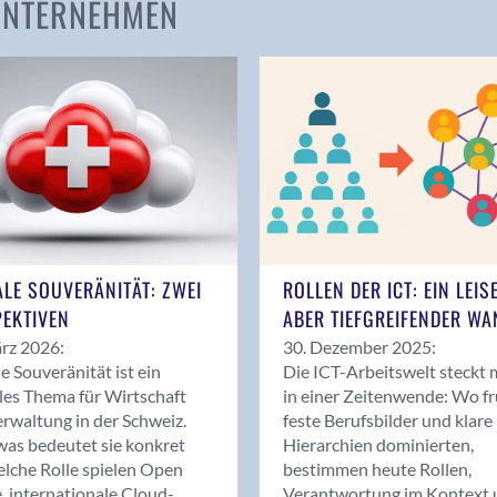
 UNTERNEHMEN
Amden
Andelfingen
Anwil
Appenzell
Au SG
Baar
Baden
Balsthal
Balzers
ALE SOUVERÄNITÄT: ZWEI
ROLLEN DER ICT: EIN LEIS
Basel
EKTIVEN
ABER TIEFGREIFENDER WA
Bassersdorf
rz 2026:
30. Dezember 2025:
Belp
le Souveränität ist ein
Die ICT-Arbeitswelt steckt 
Bendern
les Thema für Wirtschaft
in einer Zeitenwende: Wo f
Benken (SG)
rwaltung in der Schweiz.
feste Berufsbilder und klare
as bedeutet sie konkret
Hierarchien dominierten,
Bergdietikon
lche Rolle spielen Open
bestimmen heute Rollen,
Berlin
, internationale Cloud-
Verantwortung im Kontext 