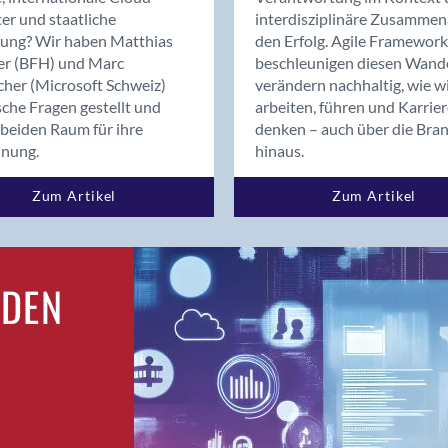
Bern
er und staatliche
interdisziplinäre Zusammen
Bern - Liebefeld
rung? Wir haben Matthias
den Erfolg. Agile Framework
er (BFH) und Marc
beschleunigen diesen Wand
Bern 15
cher (Microsoft Schweiz)
verändern nachhaltig, wie w
Bern 22
sche Fragen gestellt und
arbeiten, führen und Karrie
Bern 65
beiden Raum für ihre
denken – auch über die Bra
Bern 9
dnung.
hinaus.
Bern-Zollikofen
Zum Artikel
Zum Artikel
Biel/Bienne
Binningen
Birsfelden
Bolligen
RDEN
Bonaduz
Bonstetten
Bottighofen
Bremgarten bei Bern
Brig
Brig-Glis