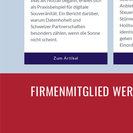
Was als Notfall begann, erwies sich
Anbiet
als Praxisbeispiel für digitale
Steue
Souveränität. Ein Bericht darüber,
Stürm
warum Datenhoheit und
Holits
Schweizer Partnerschaften
identi
besonders zählen, wenn die Sonne
geben 
nicht scheint.
Einor
Zum Artikel
FIRMENMITGLIED WE