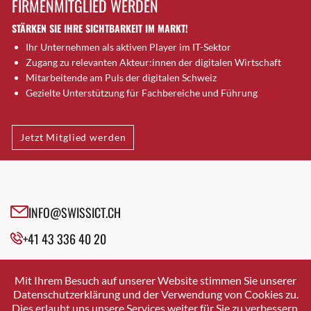
FIRMENMITGLIED WERDEN
Brugg AG
STÄRKEN SIE IHRE SICHTBARKEIT IM MARKT!
Brütten
Ihr Unternehmen als aktiven Player im IT-Sektor
Bubendorf
Zugang zu relevanten Akteur:innen der digitalen Wirtschaft
Bubikon
Mitarbeitende am Puls der digitalen Schweiz
Buchs (SG)
Gezielte Unterstützung für Fachbereiche und Führung
Burgdorf
Bäretswil
Jetzt Mitglied werden
Bülach
Cazis
Cham
Chur
INFO@SWISSICT.CH
Crissier
+41 43 336 40 20
Davos Platz
Davos Platz 1
SWISSICT
VULKANSTRASSE 120
Dierikon
Mit Ihrem Besuch auf unserer Website stimmen Sie unserer
8048 ZURICH
Datenschutzerklärung und der Verwendung von Cookies zu.
Dietikon
Dies erlaubt uns unsere Services weiter für Sie zu verbessern.