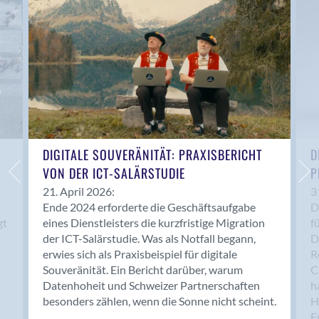
Anwil
Appenzell
Au SG
Baar
Baden
Balsthal
Balzers
Basel
DIGITALE SOUVERÄNITÄT: PRAXISBERICHT
D
VON DER ICT-SALÄRSTUDIE
P
Bassersdorf
Belp
21. April 2026:
3
Ende 2024 erforderte die Geschäftsaufgabe
D
Bendern
gt
eines Dienstleisters die kurzfristige Migration
f
Benken (SG)
der ICT-Salärstudie. Was als Notfall begann,
D
Bergdietikon
erwies sich als Praxisbeispiel für digitale
R
Berlin
Souveränität. Ein Bericht darüber, warum
C
Datenhoheit und Schweizer Partnerschaften
h
Bern
besonders zählen, wenn die Sonne nicht scheint.
H
Bern - Liebefeld
F