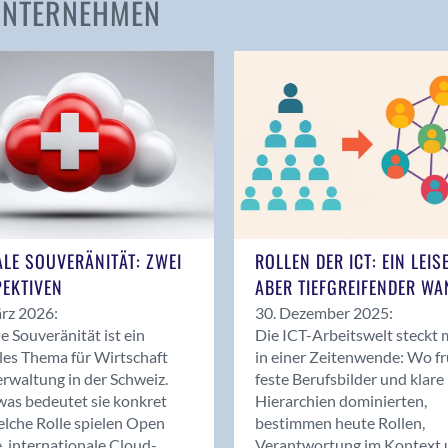
 UNTERNEHMEN
Amden
Andelfingen
Anwil
Appenzell
Au SG
Baar
Baden
Balsthal
Balzers
ALE SOUVERÄNITÄT: ZWEI
ROLLEN DER ICT: EIN LEIS
Basel
EKTIVEN
ABER TIEFGREIFENDER WA
Bassersdorf
rz 2026:
30. Dezember 2025:
Belp
le Souveränität ist ein
Die ICT-Arbeitswelt steckt 
Bendern
les Thema für Wirtschaft
in einer Zeitenwende: Wo f
Benken (SG)
rwaltung in der Schweiz.
feste Berufsbilder und klare
as bedeutet sie konkret
Hierarchien dominierten,
Bergdietikon
lche Rolle spielen Open
bestimmen heute Rollen,
Berlin
, internationale Cloud-
Verantwortung im Kontext 