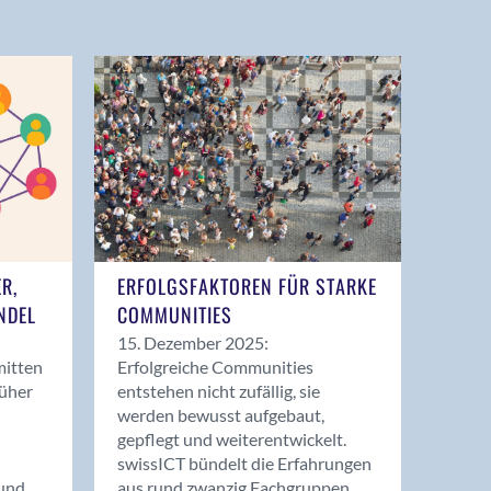
ER,
ERFOLGSFAKTOREN FÜR STARKE
NDEL
COMMUNITIES
15. Dezember 2025:
mitten
Erfolgreiche Communities
rüher
entstehen nicht zufällig, sie
werden bewusst aufgebaut,
gepflegt und weiterentwickelt.
swissICT bündelt die Erfahrungen
und
aus rund zwanzig Fachgruppen.