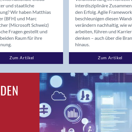
Bern
er und staatliche
interdisziplinäre Zusammen
Bern - Liebefeld
rung? Wir haben Matthias
den Erfolg. Agile Framework
er (BFH) und Marc
beschleunigen diesen Wand
Bern 15
cher (Microsoft Schweiz)
verändern nachhaltig, wie w
Bern 22
sche Fragen gestellt und
arbeiten, führen und Karrie
Bern 65
beiden Raum für ihre
denken – auch über die Bra
Bern 9
dnung.
hinaus.
Bern-Zollikofen
Zum Artikel
Zum Artikel
Biel/Bienne
Binningen
Bolligen
Bonaduz
RDEN
Bonstetten
Bottighofen
Bremgarten bei Bern
Brig
Brig-Glis
Bronschhofen