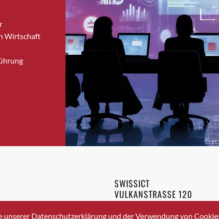
Brugg
r
Brugg AG
n Wirtschaft
Brütten
Bubendorf
Führung
Bubikon
Buchs (SG)
Burgdorf
Bäretswil
Bülach
Cazis
Cham
Chur
Crissier
SWISSICT
Davos Platz
VULKANSTRASSE 120
Davos Platz 1
8048 ZURICH
3 336 40 20
Dierikon
e unserer Datenschutzerklärung und der Verwendung von Cookies 