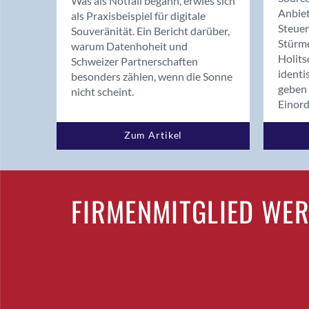
Was als Notfall begann, erwies sich
Anbiet
als Praxisbeispiel für digitale
Steue
Souveränität. Ein Bericht darüber,
Stürm
warum Datenhoheit und
Holits
Schweizer Partnerschaften
identi
besonders zählen, wenn die Sonne
geben 
nicht scheint.
Einor
Zum Artikel
FIRMENMITGLIED WE