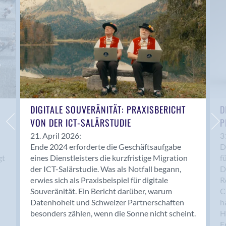
Anwil
Appenzell
Au SG
Baar
Baden
Balsthal
Balzers
Basel
DIGITALE SOUVERÄNITÄT: PRAXISBERICHT
D
VON DER ICT-SALÄRSTUDIE
P
Bassersdorf
Belp
21. April 2026:
3
Ende 2024 erforderte die Geschäftsaufgabe
D
Bendern
gt
eines Dienstleisters die kurzfristige Migration
f
Benken (SG)
der ICT-Salärstudie. Was als Notfall begann,
D
Bergdietikon
erwies sich als Praxisbeispiel für digitale
R
Berlin
Souveränität. Ein Bericht darüber, warum
C
Datenhoheit und Schweizer Partnerschaften
h
Bern
besonders zählen, wenn die Sonne nicht scheint.
H
Bern - Liebefeld
F