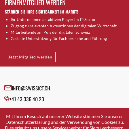
FIRMENMITGLIED WERDEN
Brütten
STÄRKEN SIE IHRE SICHTBARKEIT IM MARKT!
Bubendorf
Ihr Unternehmen als aktiven Player im IT-Sektor
Bubikon
Zugang zu relevanten Akteur:innen der digitalen Wirtschaft
Buchs (SG)
Mitarbeitende am Puls der digitalen Schweiz
Burgdorf
Gezielte Unterstützung für Fachbereiche und Führung
Bäretswil
Bülach
Jetzt Mitglied werden
Cazis
Cham
Chur
Crissier
INFO@SWISSICT.CH
Davos Platz
+41 43 336 40 20
Davos Platz 1
Dierikon
SWISSICT
VULKANSTRASSE 120
Dietikon
Mit Ihrem Besuch auf unserer Website stimmen Sie unserer
8048 ZURICH
Datenschutzerklärung und der Verwendung von Cookies zu.
Dietlikon
Dies erlaubt uns unsere Services weiter für Sie zu verbessern.