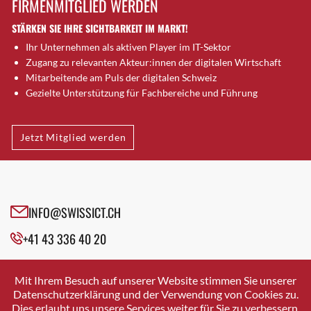
FIRMENMITGLIED WERDEN
Brugg AG
STÄRKEN SIE IHRE SICHTBARKEIT IM MARKT!
Brütten
Ihr Unternehmen als aktiven Player im IT-Sektor
Bubendorf
Zugang zu relevanten Akteur:innen der digitalen Wirtschaft
Bubikon
Mitarbeitende am Puls der digitalen Schweiz
Buchs (SG)
Gezielte Unterstützung für Fachbereiche und Führung
Burgdorf
Bäretswil
Jetzt Mitglied werden
Bülach
Cazis
Cham
Chur
INFO@SWISSICT.CH
Crissier
+41 43 336 40 20
Davos Platz
Davos Platz 1
SWISSICT
VULKANSTRASSE 120
Dierikon
Mit Ihrem Besuch auf unserer Website stimmen Sie unserer
8048 ZURICH
Datenschutzerklärung und der Verwendung von Cookies zu.
Dietikon
Dies erlaubt uns unsere Services weiter für Sie zu verbessern.