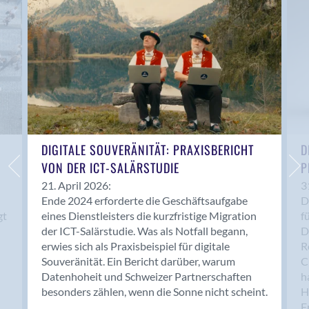
Anwil
Appenzell
Au SG
Baar
Baden
Balsthal
Balzers
Basel
DIGITALE SOUVERÄNITÄT: PRAXISBERICHT
D
VON DER ICT-SALÄRSTUDIE
P
Bassersdorf
Belp
21. April 2026:
3
Ende 2024 erforderte die Geschäftsaufgabe
D
Bendern
gt
eines Dienstleisters die kurzfristige Migration
f
Benken (SG)
der ICT-Salärstudie. Was als Notfall begann,
D
Bergdietikon
erwies sich als Praxisbeispiel für digitale
R
Berlin
Souveränität. Ein Bericht darüber, warum
C
Datenhoheit und Schweizer Partnerschaften
h
Bern
besonders zählen, wenn die Sonne nicht scheint.
H
Bern - Liebefeld
F