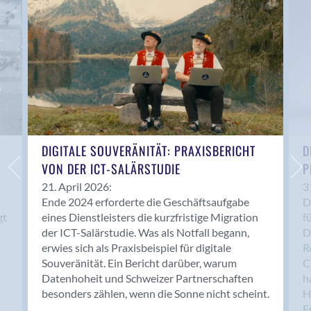
Anwil
Appenzell
Au SG
Baar
Baden
Balsthal
Balzers
Basel
DIGITALE SOUVERÄNITÄT: PRAXISBERICHT
D
VON DER ICT-SALÄRSTUDIE
P
Bassersdorf
Belp
21. April 2026:
3
Ende 2024 erforderte die Geschäftsaufgabe
D
Bendern
gt
eines Dienstleisters die kurzfristige Migration
f
Benken (SG)
der ICT-Salärstudie. Was als Notfall begann,
D
Bergdietikon
erwies sich als Praxisbeispiel für digitale
R
Berlin
Souveränität. Ein Bericht darüber, warum
C
Datenhoheit und Schweizer Partnerschaften
h
Bern
besonders zählen, wenn die Sonne nicht scheint.
H
Bern - Liebefeld
F