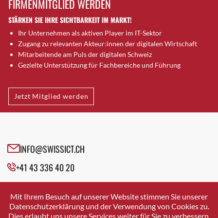
FIRMENMITGLIED WERDEN
Brütten
STÄRKEN SIE IHRE SICHTBARKEIT IM MARKT!
Bubendorf
Ihr Unternehmen als aktiven Player im IT-Sektor
Bubikon
Zugang zu relevanten Akteur:innen der digitalen Wirtschaft
Buchs (SG)
Mitarbeitende am Puls der digitalen Schweiz
Burgdorf
Gezielte Unterstützung für Fachbereiche und Führung
Bäretswil
Bülach
Jetzt Mitglied werden
Cazis
Cham
Chur
Crissier
INFO@SWISSICT.CH
Davos Platz
+41 43 336 40 20
Davos Platz 1
Dierikon
SWISSICT
VULKANSTRASSE 120
Dietikon
Mit Ihrem Besuch auf unserer Website stimmen Sie unserer
8048 ZURICH
Datenschutzerklärung und der Verwendung von Cookies zu.
Dietlikon
Dies erlaubt uns unsere Services weiter für Sie zu verbessern.