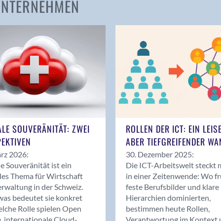
 UNTERNEHMEN
Amden
Andelfingen
Anwil
Appenzell
Au SG
Baar
Baden
Balsthal
Balzers
ALE SOUVERÄNITÄT: ZWEI
ROLLEN DER ICT: EIN LEIS
Basel
EKTIVEN
ABER TIEFGREIFENDER WA
Bassersdorf
rz 2026:
30. Dezember 2025:
Belp
le Souveränität ist ein
Die ICT-Arbeitswelt steckt 
Bendern
les Thema für Wirtschaft
in einer Zeitenwende: Wo f
Benken (SG)
rwaltung in der Schweiz.
feste Berufsbilder und klare
as bedeutet sie konkret
Hierarchien dominierten,
Bergdietikon
lche Rolle spielen Open
bestimmen heute Rollen,
Berlin
, internationale Cloud-
Verantwortung im Kontext 