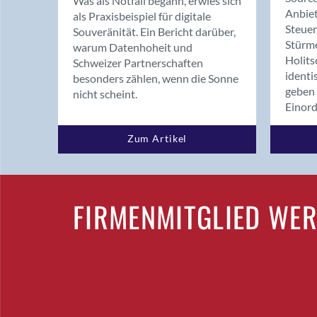
Was als Notfall begann, erwies sich
Anbiet
als Praxisbeispiel für digitale
Steue
Souveränität. Ein Bericht darüber,
Stürm
warum Datenhoheit und
Holits
Schweizer Partnerschaften
identi
besonders zählen, wenn die Sonne
geben 
nicht scheint.
Einor
Zum Artikel
FIRMENMITGLIED WE