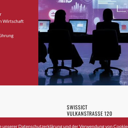
Bronschhofen
r
Brugg
n Wirtschaft
Brugg AG
Brütten
Führung
Bubendorf
Bubikon
Buchs (SG)
Burgdorf
Bäretswil
Bülach
Cazis
Cham
Chur
SWISSICT
Crissier
VULKANSTRASSE 120
Davos Platz
8048 ZURICH
3 336 40 20
Davos Platz 1
e unserer Datenschutzerklärung und der Verwendung von Cookies 