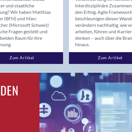
Bern
er und staatliche
interdisziplinäre Zusammen
Bern - Liebefeld
rung? Wir haben Matthias
den Erfolg. Agile Framework
er (BFH) und Marc
beschleunigen diesen Wand
Bern 15
cher (Microsoft Schweiz)
verändern nachhaltig, wie w
Bern 22
sche Fragen gestellt und
arbeiten, führen und Karrie
Bern 65
beiden Raum für ihre
denken – auch über die Bra
Bern 9
dnung.
hinaus.
Bern-Zollikofen
Zum Artikel
Zum Artikel
Biel/Bienne
Binningen
Birsfelden
Bolligen
RDEN
Bonaduz
Bonstetten
Bottighofen
Bremgarten bei Bern
Brig
Brig-Glis