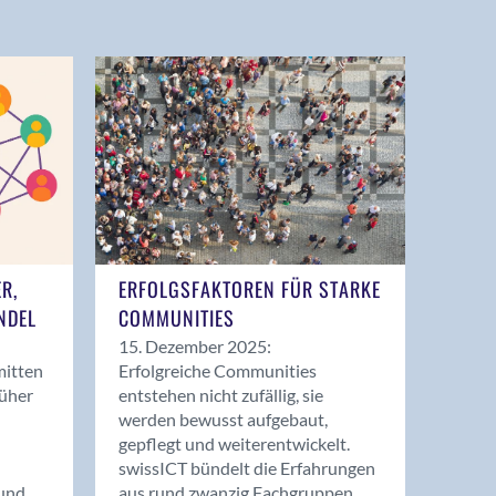
ER,
ERFOLGSFAKTOREN FÜR STARKE
NDEL
COMMUNITIES
15. Dezember 2025:
mitten
Erfolgreiche Communities
rüher
entstehen nicht zufällig, sie
werden bewusst aufgebaut,
gepflegt und weiterentwickelt.
swissICT bündelt die Erfahrungen
und
aus rund zwanzig Fachgruppen.