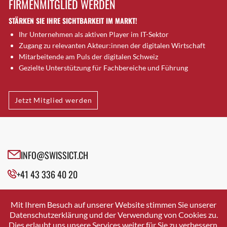
FIRMENMITGLIED WERDEN
Brugg AG
STÄRKEN SIE IHRE SICHTBARKEIT IM MARKT!
Brütten
Ihr Unternehmen als aktiven Player im IT-Sektor
Bubendorf
Zugang zu relevanten Akteur:innen der digitalen Wirtschaft
Bubikon
Mitarbeitende am Puls der digitalen Schweiz
Buchs (SG)
Gezielte Unterstützung für Fachbereiche und Führung
Burgdorf
Bäretswil
Jetzt Mitglied werden
Bülach
Cazis
Cham
Chur
INFO@SWISSICT.CH
Crissier
+41 43 336 40 20
Davos Platz
Davos Platz 1
SWISSICT
VULKANSTRASSE 120
Dierikon
Mit Ihrem Besuch auf unserer Website stimmen Sie unserer
8048 ZURICH
Datenschutzerklärung und der Verwendung von Cookies zu.
Dietikon
Dies erlaubt uns unsere Services weiter für Sie zu verbessern.