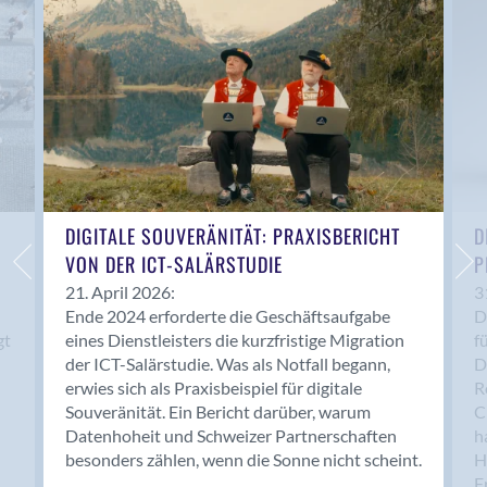
Anwil
Appenzell
Au SG
Baar
Baden
Balsthal
Balzers
Basel
DIGITALE SOUVERÄNITÄT: PRAXISBERICHT
D
VON DER ICT-SALÄRSTUDIE
P
Bassersdorf
Belp
21. April 2026:
3
Ende 2024 erforderte die Geschäftsaufgabe
D
Bendern
gt
eines Dienstleisters die kurzfristige Migration
f
Benken (SG)
der ICT-Salärstudie. Was als Notfall begann,
D
Bergdietikon
erwies sich als Praxisbeispiel für digitale
R
Berlin
Souveränität. Ein Bericht darüber, warum
C
Datenhoheit und Schweizer Partnerschaften
h
Bern
besonders zählen, wenn die Sonne nicht scheint.
H
Bern - Liebefeld
F