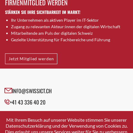
FIRMENMITGLIED WERDEN
Brugg AG
STÄRKEN SIE IHRE SICHTBARKEIT IM MARKT!
Brütten
Ihr Unternehmen als aktiven Player im IT-Sektor
Bubendorf
Zugang zu relevanten Akteur:innen der digitalen Wirtschaft
Bubikon
Mitarbeitende am Puls der digitalen Schweiz
Buchs (SG)
Gezielte Unterstützung für Fachbereiche und Führung
Burgdorf
Bäretswil
Jetzt Mitglied werden
Bülach
Cazis
Cham
Chur
INFO@SWISSICT.CH
Crissier
+41 43 336 40 20
Davos Platz
Davos Platz 1
SWISSICT
VULKANSTRASSE 120
Dierikon
Mit Ihrem Besuch auf unserer Website stimmen Sie unserer
8048 ZURICH
Datenschutzerklärung und der Verwendung von Cookies zu.
Dietikon
Dies erlaubt uns unsere Services weiter für Sie zu verbessern.