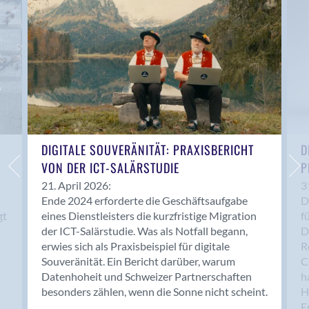
Anwil
Appenzell
Au SG
Baar
Baden
Balsthal
Balzers
Basel
DIGITALE SOUVERÄNITÄT: PRAXISBERICHT
D
VON DER ICT-SALÄRSTUDIE
P
Bassersdorf
Belp
21. April 2026:
3
Ende 2024 erforderte die Geschäftsaufgabe
D
Bendern
gt
eines Dienstleisters die kurzfristige Migration
f
Benken (SG)
der ICT-Salärstudie. Was als Notfall begann,
D
Bergdietikon
erwies sich als Praxisbeispiel für digitale
R
Berlin
Souveränität. Ein Bericht darüber, warum
C
Datenhoheit und Schweizer Partnerschaften
h
Bern
besonders zählen, wenn die Sonne nicht scheint.
H
Bern - Liebefeld
F