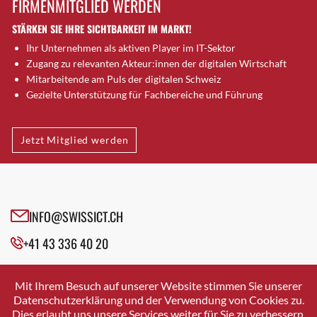
FIRMENMITGLIED WERDEN
Brugg AG
STÄRKEN SIE IHRE SICHTBARKEIT IM MARKT!
Brütten
Ihr Unternehmen als aktiven Player im IT-Sektor
Bubendorf
Zugang zu relevanten Akteur:innen der digitalen Wirtschaft
Bubikon
Mitarbeitende am Puls der digitalen Schweiz
Buchs (SG)
Gezielte Unterstützung für Fachbereiche und Führung
Burgdorf
Bäretswil
Jetzt Mitglied werden
Bülach
Cazis
Cham
Chur
INFO@SWISSICT.CH
Crissier
+41 43 336 40 20
Davos Platz
Davos Platz 1
SWISSICT
VULKANSTRASSE 120
Dierikon
Mit Ihrem Besuch auf unserer Website stimmen Sie unserer
8048 ZURICH
Datenschutzerklärung und der Verwendung von Cookies zu.
Dietikon
Dies erlaubt uns unsere Services weiter für Sie zu verbessern.