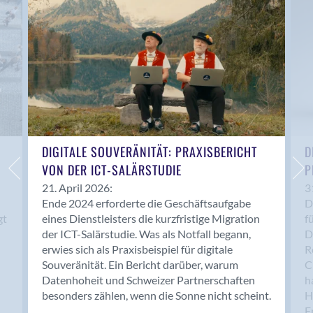
Anwil
Appenzell
Au SG
Baar
Baden
Balsthal
Balzers
Basel
DIGITALE SOUVERÄNITÄT: PRAXISBERICHT
D
VON DER ICT-SALÄRSTUDIE
P
Bassersdorf
Belp
21. April 2026:
3
Ende 2024 erforderte die Geschäftsaufgabe
D
Bendern
gt
eines Dienstleisters die kurzfristige Migration
f
Benken (SG)
der ICT-Salärstudie. Was als Notfall begann,
D
Bergdietikon
erwies sich als Praxisbeispiel für digitale
R
Berlin
Souveränität. Ein Bericht darüber, warum
C
Datenhoheit und Schweizer Partnerschaften
h
Bern
besonders zählen, wenn die Sonne nicht scheint.
H
Bern - Liebefeld
F