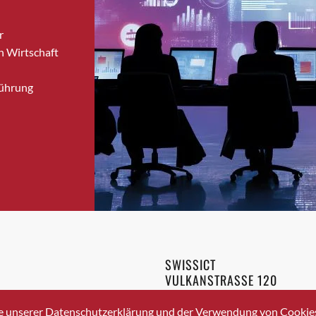
Bronschhofen
r
Brugg
n Wirtschaft
Brugg AG
Brütten
Führung
Bubendorf
Bubikon
Buchs (SG)
Burgdorf
Bäretswil
Bülach
Cazis
Cham
Chur
SWISSICT
Crissier
VULKANSTRASSE 120
Davos Platz
8048 ZURICH
3 336 40 20
Davos Platz 1
e unserer Datenschutzerklärung und der Verwendung von Cookies 