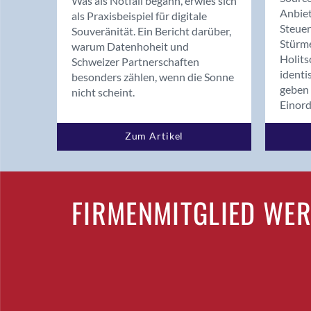
Was als Notfall begann, erwies sich
Anbiet
als Praxisbeispiel für digitale
Steue
Souveränität. Ein Bericht darüber,
Stürm
warum Datenhoheit und
Holits
Schweizer Partnerschaften
identi
besonders zählen, wenn die Sonne
geben 
nicht scheint.
Einor
Zum Artikel
FIRMENMITGLIED WE