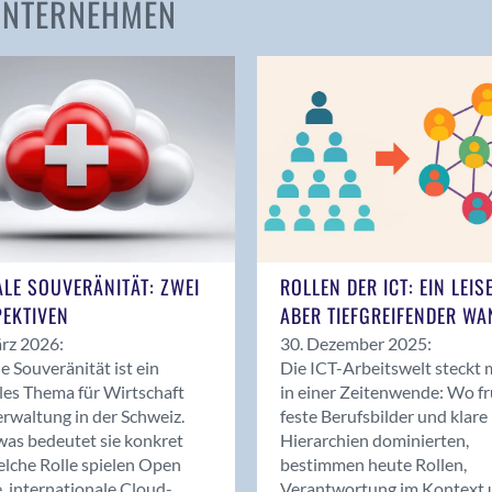
 UNTERNEHMEN
Amden
Andelfingen
Anwil
Appenzell
Au SG
Baar
Baden
Balsthal
Balzers
ALE SOUVERÄNITÄT: ZWEI
ROLLEN DER ICT: EIN LEIS
Basel
EKTIVEN
ABER TIEFGREIFENDER WA
Bassersdorf
rz 2026:
30. Dezember 2025:
Belp
le Souveränität ist ein
Die ICT-Arbeitswelt steckt 
Bendern
les Thema für Wirtschaft
in einer Zeitenwende: Wo f
Benken (SG)
rwaltung in der Schweiz.
feste Berufsbilder und klare
as bedeutet sie konkret
Hierarchien dominierten,
Bergdietikon
lche Rolle spielen Open
bestimmen heute Rollen,
Berlin
, internationale Cloud-
Verantwortung im Kontext 