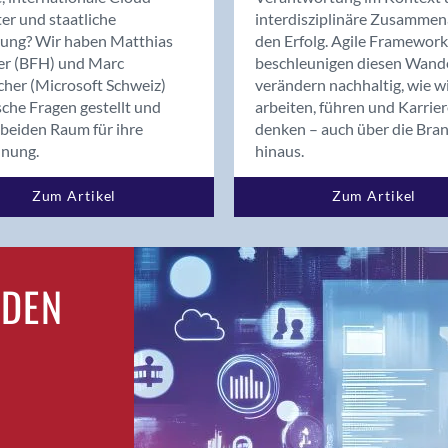
Bern
er und staatliche
interdisziplinäre Zusammen
Bern - Liebefeld
rung? Wir haben Matthias
den Erfolg. Agile Framework
er (BFH) und Marc
beschleunigen diesen Wand
Bern 15
cher (Microsoft Schweiz)
verändern nachhaltig, wie w
Bern 22
sche Fragen gestellt und
arbeiten, führen und Karrie
Bern 65
beiden Raum für ihre
denken – auch über die Bra
Bern 9
dnung.
hinaus.
Bern-Zollikofen
Zum Artikel
Zum Artikel
Biel/Bienne
Binningen
Birsfelden
Bolligen
RDEN
Bonaduz
Bonstetten
Bottighofen
Bremgarten bei Bern
Brig
Brig-Glis