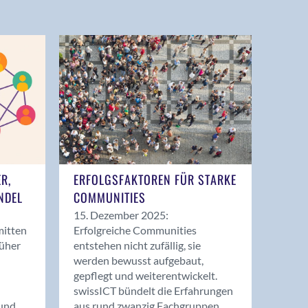
ER,
ERFOLGSFAKTOREN FÜR STARKE
NDEL
COMMUNITIES
15. Dezember 2025:
mitten
Erfolgreiche Communities
rüher
entstehen nicht zufällig, sie
werden bewusst aufgebaut,
gepflegt und weiterentwickelt.
swissICT bündelt die Erfahrungen
und
aus rund zwanzig Fachgruppen.