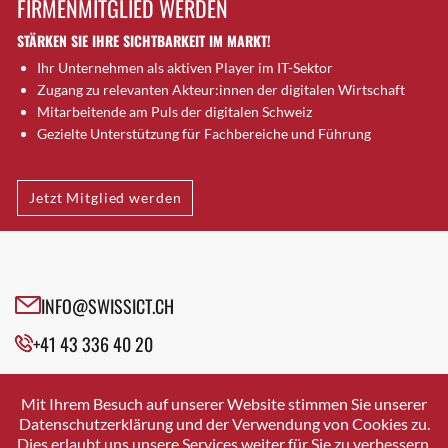
FIRMENMITGLIED WERDEN
Brugg AG
STÄRKEN SIE IHRE SICHTBARKEIT IM MARKT!
Brütten
Ihr Unternehmen als aktiven Player im IT-Sektor
Bubendorf
Zugang zu relevanten Akteur:innen der digitalen Wirtschaft
Bubikon
Mitarbeitende am Puls der digitalen Schweiz
Buchs (SG)
Gezielte Unterstützung für Fachbereiche und Führung
Burgdorf
Bäretswil
Jetzt Mitglied werden
Bülach
Cazis
Cham
Chur
INFO@SWISSICT.CH
Crissier
+41 43 336 40 20
Davos Platz
Davos Platz 1
SWISSICT
VULKANSTRASSE 120
Dierikon
Mit Ihrem Besuch auf unserer Website stimmen Sie unserer
8048 ZURICH
Datenschutzerklärung und der Verwendung von Cookies zu.
Dietikon
Dies erlaubt uns unsere Services weiter für Sie zu verbessern.