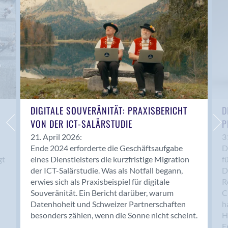
Anwil
Appenzell
Au SG
Baar
Baden
Balsthal
Balzers
Basel
DIGITALE SOUVERÄNITÄT: PRAXISBERICHT
D
VON DER ICT-SALÄRSTUDIE
P
Bassersdorf
Belp
21. April 2026:
3
Ende 2024 erforderte die Geschäftsaufgabe
D
Bendern
gt
eines Dienstleisters die kurzfristige Migration
f
Benken (SG)
der ICT-Salärstudie. Was als Notfall begann,
D
Bergdietikon
erwies sich als Praxisbeispiel für digitale
R
Berlin
Souveränität. Ein Bericht darüber, warum
C
Datenhoheit und Schweizer Partnerschaften
h
Bern
besonders zählen, wenn die Sonne nicht scheint.
H
Bern - Liebefeld
F