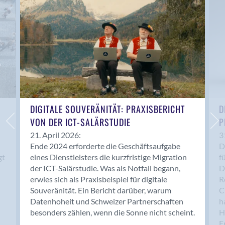
Anwil
Appenzell
Au SG
Baar
Baden
Balsthal
Balzers
Basel
DIGITALE SOUVERÄNITÄT: PRAXISBERICHT
D
VON DER ICT-SALÄRSTUDIE
P
Bassersdorf
Belp
21. April 2026:
3
Ende 2024 erforderte die Geschäftsaufgabe
D
Bendern
gt
eines Dienstleisters die kurzfristige Migration
f
Benken (SG)
der ICT-Salärstudie. Was als Notfall begann,
D
Bergdietikon
erwies sich als Praxisbeispiel für digitale
R
Berlin
Souveränität. Ein Bericht darüber, warum
C
Datenhoheit und Schweizer Partnerschaften
h
Bern
besonders zählen, wenn die Sonne nicht scheint.
H
Bern - Liebefeld
F