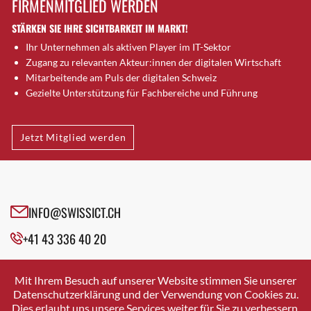
FIRMENMITGLIED WERDEN
Brütten
STÄRKEN SIE IHRE SICHTBARKEIT IM MARKT!
Bubendorf
Ihr Unternehmen als aktiven Player im IT-Sektor
Bubikon
Zugang zu relevanten Akteur:innen der digitalen Wirtschaft
Buchs (SG)
Mitarbeitende am Puls der digitalen Schweiz
Burgdorf
Gezielte Unterstützung für Fachbereiche und Führung
Bäretswil
Bülach
Jetzt Mitglied werden
Cazis
Cham
Chur
Crissier
INFO@SWISSICT.CH
Davos Platz
+41 43 336 40 20
Davos Platz 1
Dierikon
SWISSICT
VULKANSTRASSE 120
Dietikon
Mit Ihrem Besuch auf unserer Website stimmen Sie unserer
8048 ZURICH
Datenschutzerklärung und der Verwendung von Cookies zu.
Dietlikon
Dies erlaubt uns unsere Services weiter für Sie zu verbessern.