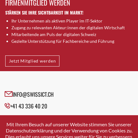
FIRMENMITGLIED WERDEN
Brugg AG
STÄRKEN SIE IHRE SICHTBARKEIT IM MARKT!
Brütten
Ihr Unternehmen als aktiven Player im IT-Sektor
Bubendorf
Zugang zu relevanten Akteur:innen der digitalen Wirtschaft
Bubikon
Mitarbeitende am Puls der digitalen Schweiz
Buchs (SG)
Gezielte Unterstützung für Fachbereiche und Führung
Burgdorf
Bäretswil
Jetzt Mitglied werden
Bülach
Cazis
Cham
Chur
INFO@SWISSICT.CH
Crissier
+41 43 336 40 20
Davos Platz
Davos Platz 1
SWISSICT
VULKANSTRASSE 120
Dierikon
Mit Ihrem Besuch auf unserer Website stimmen Sie unserer
8048 ZURICH
Datenschutzerklärung und der Verwendung von Cookies zu.
Dietikon
Dies erlaubt uns unsere Services weiter für Sie zu verbessern.