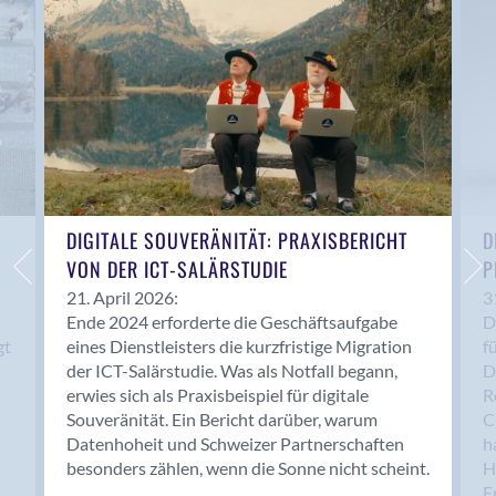
Anwil
Appenzell
Au SG
Baar
Baden
Balsthal
Balzers
Basel
DIGITALE SOUVERÄNITÄT: PRAXISBERICHT
D
VON DER ICT-SALÄRSTUDIE
P
Bassersdorf
Belp
21. April 2026:
3
Ende 2024 erforderte die Geschäftsaufgabe
D
Bendern
gt
eines Dienstleisters die kurzfristige Migration
f
Benken (SG)
der ICT-Salärstudie. Was als Notfall begann,
D
Bergdietikon
erwies sich als Praxisbeispiel für digitale
R
Berlin
Souveränität. Ein Bericht darüber, warum
C
Datenhoheit und Schweizer Partnerschaften
h
Bern
besonders zählen, wenn die Sonne nicht scheint.
H
Bern - Liebefeld
F