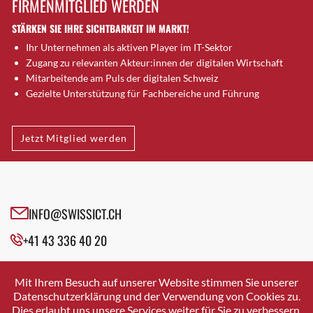
FIRMENMITGLIED WERDEN
Brugg AG
STÄRKEN SIE IHRE SICHTBARKEIT IM MARKT!
Brütten
Ihr Unternehmen als aktiven Player im IT-Sektor
Bubendorf
Zugang zu relevanten Akteur:innen der digitalen Wirtschaft
Bubikon
Mitarbeitende am Puls der digitalen Schweiz
Buchs (SG)
Gezielte Unterstützung für Fachbereiche und Führung
Burgdorf
Bäretswil
Jetzt Mitglied werden
Bülach
Cazis
Cham
Chur
INFO@SWISSICT.CH
Crissier
+41 43 336 40 20
Davos Platz
Davos Platz 1
SWISSICT
VULKANSTRASSE 120
Dierikon
Mit Ihrem Besuch auf unserer Website stimmen Sie unserer
8048 ZURICH
Datenschutzerklärung und der Verwendung von Cookies zu.
Dietikon
Dies erlaubt uns unsere Services weiter für Sie zu verbessern.