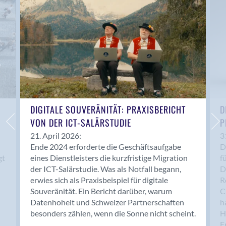
Anwil
Appenzell
Au SG
Baar
Baden
Balsthal
Balzers
Basel
DIGITALE SOUVERÄNITÄT: PRAXISBERICHT
D
VON DER ICT-SALÄRSTUDIE
P
Bassersdorf
Belp
21. April 2026:
3
Ende 2024 erforderte die Geschäftsaufgabe
D
Bendern
gt
eines Dienstleisters die kurzfristige Migration
f
Benken (SG)
der ICT-Salärstudie. Was als Notfall begann,
D
Bergdietikon
erwies sich als Praxisbeispiel für digitale
R
Berlin
Souveränität. Ein Bericht darüber, warum
C
Datenhoheit und Schweizer Partnerschaften
h
Bern
besonders zählen, wenn die Sonne nicht scheint.
H
Bern - Liebefeld
F