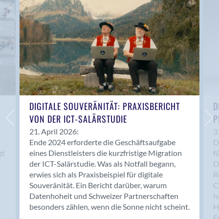
Anwil
Appenzell
Au SG
Baar
Baden
Balsthal
Balzers
Basel
DIGITALE SOUVERÄNITÄT: PRAXISBERICHT
D
VON DER ICT-SALÄRSTUDIE
P
Bassersdorf
Belp
21. April 2026:
3
Ende 2024 erforderte die Geschäftsaufgabe
D
Bendern
gt
eines Dienstleisters die kurzfristige Migration
f
Benken (SG)
der ICT-Salärstudie. Was als Notfall begann,
D
Bergdietikon
erwies sich als Praxisbeispiel für digitale
R
Berlin
Souveränität. Ein Bericht darüber, warum
C
Datenhoheit und Schweizer Partnerschaften
h
Bern
besonders zählen, wenn die Sonne nicht scheint.
H
Bern - Liebefeld
F