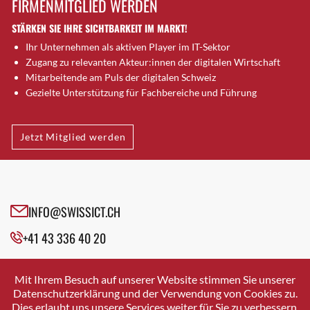
FIRMENMITGLIED WERDEN
Brütten
STÄRKEN SIE IHRE SICHTBARKEIT IM MARKT!
Bubendorf
Ihr Unternehmen als aktiven Player im IT-Sektor
Bubikon
Zugang zu relevanten Akteur:innen der digitalen Wirtschaft
Buchs (SG)
Mitarbeitende am Puls der digitalen Schweiz
Burgdorf
Gezielte Unterstützung für Fachbereiche und Führung
Bäretswil
Bülach
Jetzt Mitglied werden
Cazis
Cham
Chur
Crissier
INFO@SWISSICT.CH
Davos Platz
+41 43 336 40 20
Davos Platz 1
Dierikon
SWISSICT
VULKANSTRASSE 120
Dietikon
Mit Ihrem Besuch auf unserer Website stimmen Sie unserer
8048 ZURICH
Datenschutzerklärung und der Verwendung von Cookies zu.
Dietlikon
Dies erlaubt uns unsere Services weiter für Sie zu verbessern.