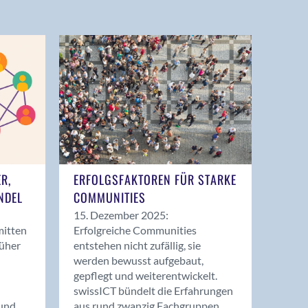
ER,
ERFOLGSFAKTOREN FÜR STARKE
NDEL
COMMUNITIES
15. Dezember 2025:
mitten
Erfolgreiche Communities
rüher
entstehen nicht zufällig, sie
werden bewusst aufgebaut,
gepflegt und weiterentwickelt.
swissICT bündelt die Erfahrungen
und
aus rund zwanzig Fachgruppen.