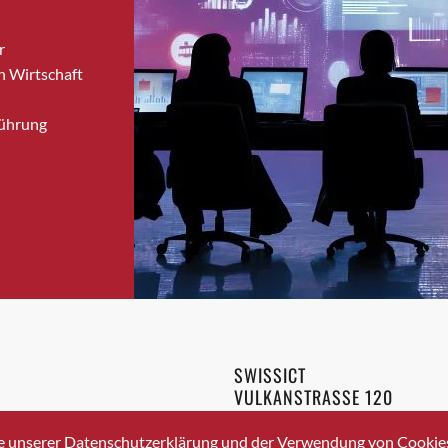
Brugg
r
Brugg AG
n Wirtschaft
Brütten
Bubendorf
Führung
Bubikon
Buchs (SG)
Burgdorf
Bäretswil
Bülach
Cazis
Cham
Chur
Crissier
SWISSICT
Davos Platz
VULKANSTRASSE 120
Davos Platz 1
8048 ZURICH
3 336 40 20
Dierikon
e unserer Datenschutzerklärung und der Verwendung von Cookies 