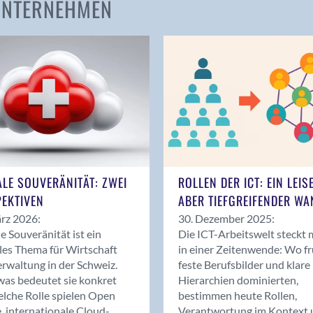
 UNTERNEHMEN
Amden
Andelfingen
Anwil
Appenzell
Au SG
Baar
Baden
Balsthal
Balzers
ALE SOUVERÄNITÄT: ZWEI
ROLLEN DER ICT: EIN LEIS
Basel
EKTIVEN
ABER TIEFGREIFENDER WA
Bassersdorf
rz 2026:
30. Dezember 2025:
Belp
le Souveränität ist ein
Die ICT-Arbeitswelt steckt 
Bendern
les Thema für Wirtschaft
in einer Zeitenwende: Wo f
Benken (SG)
rwaltung in der Schweiz.
feste Berufsbilder und klare
as bedeutet sie konkret
Hierarchien dominierten,
Bergdietikon
lche Rolle spielen Open
bestimmen heute Rollen,
Berlin
, internationale Cloud-
Verantwortung im Kontext 