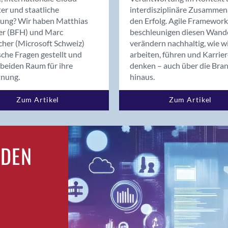
Bern
er und staatliche
interdisziplinäre Zusammen
Bern - Liebefeld
rung? Wir haben Matthias
den Erfolg. Agile Framework
er (BFH) und Marc
beschleunigen diesen Wand
Bern 15
cher (Microsoft Schweiz)
verändern nachhaltig, wie w
Bern 22
sche Fragen gestellt und
arbeiten, führen und Karrie
Bern 65
beiden Raum für ihre
denken – auch über die Bra
Bern 9
dnung.
hinaus.
Bern-Zollikofen
Zum Artikel
Zum Artikel
Biel/Bienne
Binningen
Bolligen
Bonaduz
RDEN
Bonstetten
Bottighofen
Bremgarten bei Bern
Brig
Brig-Glis
Bronschhofen