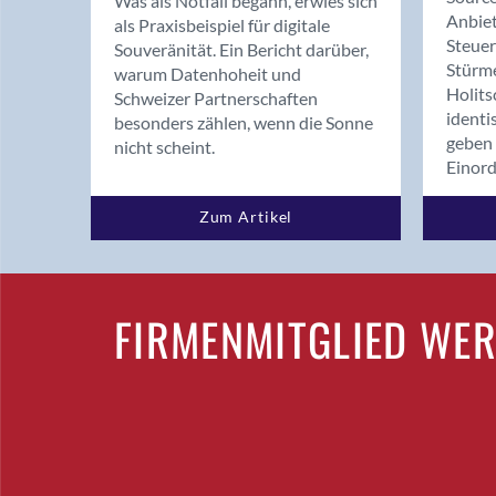
Was als Notfall begann, erwies sich
Anbiet
als Praxisbeispiel für digitale
Steue
Souveränität. Ein Bericht darüber,
Stürm
warum Datenhoheit und
Holits
Schweizer Partnerschaften
identi
besonders zählen, wenn die Sonne
geben 
nicht scheint.
Einor
Zum Artikel
FIRMENMITGLIED WE