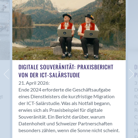
Anwil
Appenzell
Au SG
Baar
Baden
Balsthal
Balzers
Basel
DIGITALE SOUVERÄNITÄT: PRAXISBERICHT
D
VON DER ICT-SALÄRSTUDIE
P
Bassersdorf
Belp
21. April 2026:
3
Ende 2024 erforderte die Geschäftsaufgabe
D
Bendern
gt
eines Dienstleisters die kurzfristige Migration
f
Benken (SG)
der ICT-Salärstudie. Was als Notfall begann,
D
Bergdietikon
erwies sich als Praxisbeispiel für digitale
R
Berlin
Souveränität. Ein Bericht darüber, warum
C
Datenhoheit und Schweizer Partnerschaften
h
Bern
besonders zählen, wenn die Sonne nicht scheint.
H
Bern - Liebefeld
F