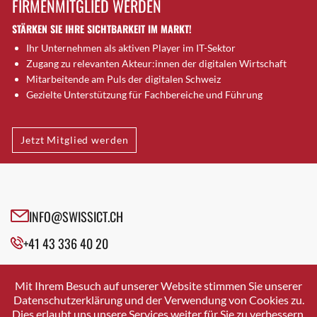
FIRMENMITGLIED WERDEN
Brütten
STÄRKEN SIE IHRE SICHTBARKEIT IM MARKT!
Bubendorf
Ihr Unternehmen als aktiven Player im IT-Sektor
Bubikon
Zugang zu relevanten Akteur:innen der digitalen Wirtschaft
Buchs (SG)
Mitarbeitende am Puls der digitalen Schweiz
Burgdorf
Gezielte Unterstützung für Fachbereiche und Führung
Bäretswil
Bülach
Jetzt Mitglied werden
Cazis
Cham
Chur
Crissier
INFO@SWISSICT.CH
Davos Platz
+41 43 336 40 20
Davos Platz 1
Dierikon
SWISSICT
VULKANSTRASSE 120
Dietikon
Mit Ihrem Besuch auf unserer Website stimmen Sie unserer
8048 ZURICH
Datenschutzerklärung und der Verwendung von Cookies zu.
Dietlikon
Dies erlaubt uns unsere Services weiter für Sie zu verbessern.