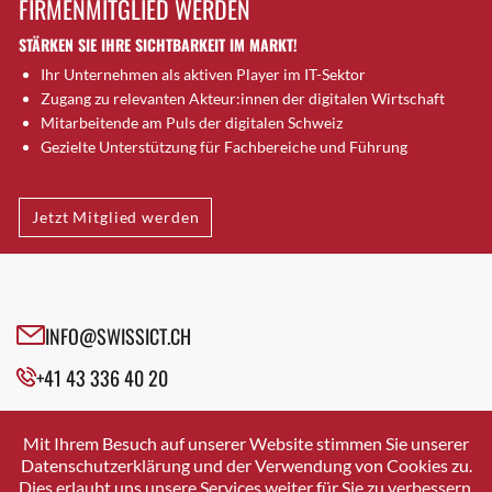
FIRMENMITGLIED WERDEN
Brütten
STÄRKEN SIE IHRE SICHTBARKEIT IM MARKT!
Bubendorf
Ihr Unternehmen als aktiven Player im IT-Sektor
Bubikon
Zugang zu relevanten Akteur:innen der digitalen Wirtschaft
Buchs (SG)
Mitarbeitende am Puls der digitalen Schweiz
Burgdorf
Gezielte Unterstützung für Fachbereiche und Führung
Bäretswil
Bülach
Jetzt Mitglied werden
Cazis
Cham
Chur
Crissier
INFO@SWISSICT.CH
Davos Platz
+41 43 336 40 20
Davos Platz 1
Dierikon
SWISSICT
VULKANSTRASSE 120
Dietikon
Mit Ihrem Besuch auf unserer Website stimmen Sie unserer
8048 ZURICH
Datenschutzerklärung und der Verwendung von Cookies zu.
Dietlikon
Dies erlaubt uns unsere Services weiter für Sie zu verbessern.