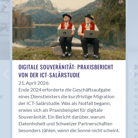
Anwil
Appenzell
Au SG
Baar
Baden
Balsthal
Balzers
Basel
DIGITALE SOUVERÄNITÄT: PRAXISBERICHT
D
VON DER ICT-SALÄRSTUDIE
P
Bassersdorf
Belp
21. April 2026:
3
Ende 2024 erforderte die Geschäftsaufgabe
D
Bendern
gt
eines Dienstleisters die kurzfristige Migration
f
Benken (SG)
der ICT-Salärstudie. Was als Notfall begann,
D
Bergdietikon
erwies sich als Praxisbeispiel für digitale
R
Berlin
Souveränität. Ein Bericht darüber, warum
C
Datenhoheit und Schweizer Partnerschaften
h
Bern
besonders zählen, wenn die Sonne nicht scheint.
H
Bern - Liebefeld
F