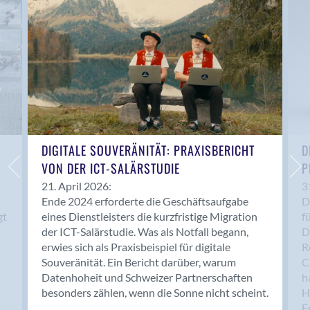
Anwil
Appenzell
Au SG
Baar
Baden
Balsthal
Balzers
Basel
DIGITALE SOUVERÄNITÄT: PRAXISBERICHT
D
VON DER ICT-SALÄRSTUDIE
P
Bassersdorf
Belp
21. April 2026:
3
Ende 2024 erforderte die Geschäftsaufgabe
D
Bendern
gt
eines Dienstleisters die kurzfristige Migration
f
Benken (SG)
der ICT-Salärstudie. Was als Notfall begann,
D
Bergdietikon
erwies sich als Praxisbeispiel für digitale
R
Berlin
Souveränität. Ein Bericht darüber, warum
C
Datenhoheit und Schweizer Partnerschaften
h
Bern
besonders zählen, wenn die Sonne nicht scheint.
H
Bern - Liebefeld
F