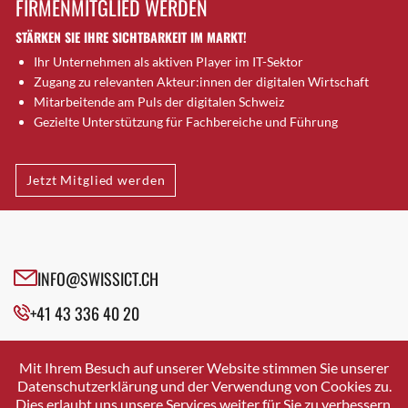
FIRMENMITGLIED WERDEN
Brugg AG
STÄRKEN SIE IHRE SICHTBARKEIT IM MARKT!
Brütten
Ihr Unternehmen als aktiven Player im IT-Sektor
Bubendorf
Zugang zu relevanten Akteur:innen der digitalen Wirtschaft
Bubikon
Mitarbeitende am Puls der digitalen Schweiz
Buchs (SG)
Gezielte Unterstützung für Fachbereiche und Führung
Burgdorf
Bäretswil
Jetzt Mitglied werden
Bülach
Cazis
Cham
Chur
INFO@SWISSICT.CH
Crissier
+41 43 336 40 20
Davos Platz
Davos Platz 1
SWISSICT
VULKANSTRASSE 120
Dierikon
Mit Ihrem Besuch auf unserer Website stimmen Sie unserer
8048 ZURICH
Datenschutzerklärung und der Verwendung von Cookies zu.
Dietikon
Dies erlaubt uns unsere Services weiter für Sie zu verbessern.