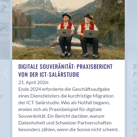
Anwil
Appenzell
Au SG
Baar
Baden
Balsthal
Balzers
Basel
DIGITALE SOUVERÄNITÄT: PRAXISBERICHT
D
VON DER ICT-SALÄRSTUDIE
P
Bassersdorf
Belp
21. April 2026:
3
Ende 2024 erforderte die Geschäftsaufgabe
D
Bendern
gt
eines Dienstleisters die kurzfristige Migration
f
Benken (SG)
der ICT-Salärstudie. Was als Notfall begann,
D
Bergdietikon
erwies sich als Praxisbeispiel für digitale
R
Berlin
Souveränität. Ein Bericht darüber, warum
C
Datenhoheit und Schweizer Partnerschaften
h
Bern
besonders zählen, wenn die Sonne nicht scheint.
H
Bern - Liebefeld
F