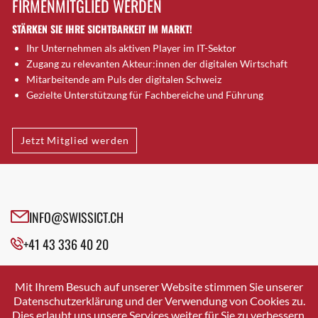
FIRMENMITGLIED WERDEN
Brütten
STÄRKEN SIE IHRE SICHTBARKEIT IM MARKT!
Bubendorf
Ihr Unternehmen als aktiven Player im IT-Sektor
Bubikon
Zugang zu relevanten Akteur:innen der digitalen Wirtschaft
Buchs (SG)
Mitarbeitende am Puls der digitalen Schweiz
Burgdorf
Gezielte Unterstützung für Fachbereiche und Führung
Bäretswil
Bülach
Jetzt Mitglied werden
Cazis
Cham
Chur
Crissier
INFO@SWISSICT.CH
Davos Platz
+41 43 336 40 20
Davos Platz 1
Dierikon
SWISSICT
VULKANSTRASSE 120
Dietikon
Mit Ihrem Besuch auf unserer Website stimmen Sie unserer
8048 ZURICH
Datenschutzerklärung und der Verwendung von Cookies zu.
Dietlikon
Dies erlaubt uns unsere Services weiter für Sie zu verbessern.