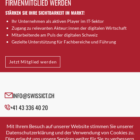
FIRMENMITGLIED WERDEN
Brugg AG
STÄRKEN SIE IHRE SICHTBARKEIT IM MARKT!
Brütten
Ihr Unternehmen als aktiven Player im IT-Sektor
Bubendorf
Zugang zu relevanten Akteur:innen der digitalen Wirtschaft
Bubikon
Mitarbeitende am Puls der digitalen Schweiz
Buchs (SG)
Gezielte Unterstützung für Fachbereiche und Führung
Burgdorf
Bäretswil
Jetzt Mitglied werden
Bülach
Cazis
Cham
Chur
INFO@SWISSICT.CH
Crissier
+41 43 336 40 20
Davos Platz
Davos Platz 1
SWISSICT
VULKANSTRASSE 120
Dierikon
Mit Ihrem Besuch auf unserer Website stimmen Sie unserer
8048 ZURICH
Datenschutzerklärung und der Verwendung von Cookies zu.
Dietikon
Dies erlaubt uns unsere Services weiter für Sie zu verbessern.