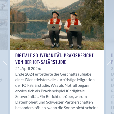
Anwil
Appenzell
Au SG
Baar
Baden
Balsthal
Balzers
Basel
DIGITALE SOUVERÄNITÄT: PRAXISBERICHT
D
VON DER ICT-SALÄRSTUDIE
P
Bassersdorf
Belp
21. April 2026:
3
Ende 2024 erforderte die Geschäftsaufgabe
D
Bendern
gt
eines Dienstleisters die kurzfristige Migration
f
Benken (SG)
der ICT-Salärstudie. Was als Notfall begann,
D
Bergdietikon
erwies sich als Praxisbeispiel für digitale
R
Berlin
Souveränität. Ein Bericht darüber, warum
C
Datenhoheit und Schweizer Partnerschaften
h
Bern
besonders zählen, wenn die Sonne nicht scheint.
H
Bern - Liebefeld
F