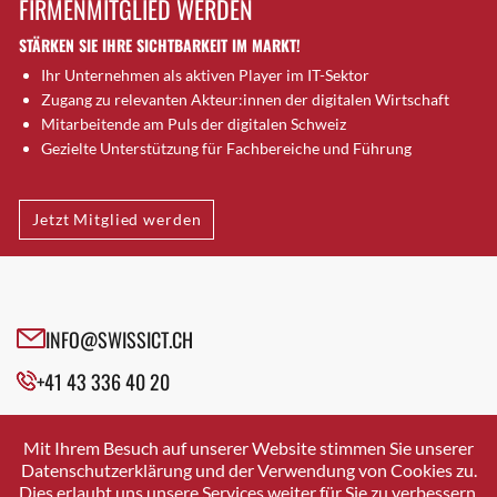
FIRMENMITGLIED WERDEN
Brugg AG
STÄRKEN SIE IHRE SICHTBARKEIT IM MARKT!
Brütten
Ihr Unternehmen als aktiven Player im IT-Sektor
Bubendorf
Zugang zu relevanten Akteur:innen der digitalen Wirtschaft
Bubikon
Mitarbeitende am Puls der digitalen Schweiz
Buchs (SG)
Gezielte Unterstützung für Fachbereiche und Führung
Burgdorf
Bäretswil
Jetzt Mitglied werden
Bülach
Cazis
Cham
Chur
INFO@SWISSICT.CH
Crissier
+41 43 336 40 20
Davos Platz
Davos Platz 1
SWISSICT
VULKANSTRASSE 120
Dierikon
Mit Ihrem Besuch auf unserer Website stimmen Sie unserer
8048 ZURICH
Datenschutzerklärung und der Verwendung von Cookies zu.
Dietikon
Dies erlaubt uns unsere Services weiter für Sie zu verbessern.