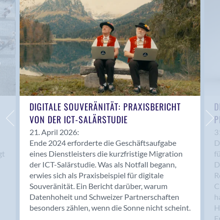
Anwil
Appenzell
Au SG
Baar
Baden
Balsthal
Balzers
Basel
DIGITALE SOUVERÄNITÄT: PRAXISBERICHT
D
VON DER ICT-SALÄRSTUDIE
P
Bassersdorf
Belp
21. April 2026:
3
Ende 2024 erforderte die Geschäftsaufgabe
D
Bendern
gt
eines Dienstleisters die kurzfristige Migration
f
Benken (SG)
der ICT-Salärstudie. Was als Notfall begann,
D
Bergdietikon
erwies sich als Praxisbeispiel für digitale
R
Berlin
Souveränität. Ein Bericht darüber, warum
C
Datenhoheit und Schweizer Partnerschaften
h
Bern
besonders zählen, wenn die Sonne nicht scheint.
H
Bern - Liebefeld
F