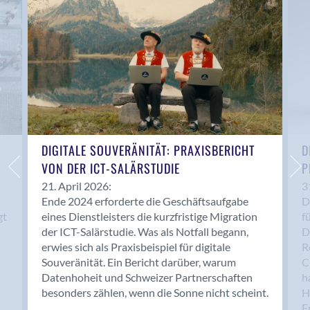
Anwil
Appenzell
Au SG
Baar
Baden
Balsthal
Balzers
Basel
DIGITALE SOUVERÄNITÄT: PRAXISBERICHT
D
VON DER ICT-SALÄRSTUDIE
P
Bassersdorf
Belp
21. April 2026:
3
Ende 2024 erforderte die Geschäftsaufgabe
D
Bendern
gt
eines Dienstleisters die kurzfristige Migration
f
Benken (SG)
der ICT-Salärstudie. Was als Notfall begann,
D
Bergdietikon
erwies sich als Praxisbeispiel für digitale
R
Berlin
Souveränität. Ein Bericht darüber, warum
C
Datenhoheit und Schweizer Partnerschaften
h
Bern
besonders zählen, wenn die Sonne nicht scheint.
H
Bern - Liebefeld
F