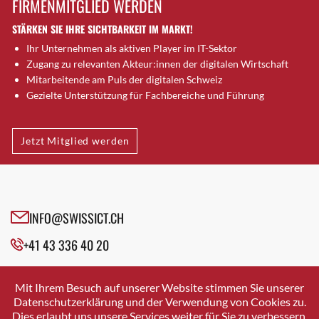
FIRMENMITGLIED WERDEN
Brütten
STÄRKEN SIE IHRE SICHTBARKEIT IM MARKT!
Bubendorf
Ihr Unternehmen als aktiven Player im IT-Sektor
Bubikon
Zugang zu relevanten Akteur:innen der digitalen Wirtschaft
Buchs (SG)
Mitarbeitende am Puls der digitalen Schweiz
Burgdorf
Gezielte Unterstützung für Fachbereiche und Führung
Bäretswil
Bülach
Jetzt Mitglied werden
Cazis
Cham
Chur
Crissier
INFO@SWISSICT.CH
Davos Platz
+41 43 336 40 20
Davos Platz 1
Dierikon
SWISSICT
VULKANSTRASSE 120
Dietikon
Mit Ihrem Besuch auf unserer Website stimmen Sie unserer
8048 ZURICH
Datenschutzerklärung und der Verwendung von Cookies zu.
Dietlikon
Dies erlaubt uns unsere Services weiter für Sie zu verbessern.