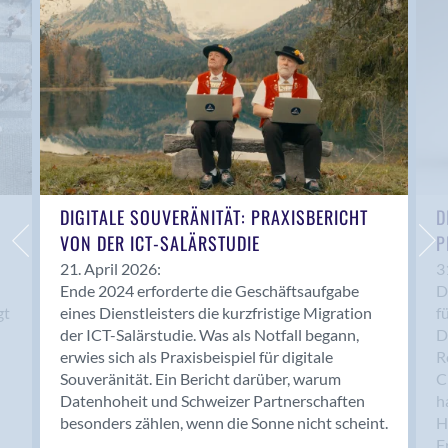
Anwil
Appenzell
Au SG
Baar
Baden
Balsthal
Balzers
Basel
DIGITALE SOUVERÄNITÄT: PRAXISBERICHT
D
VON DER ICT-SALÄRSTUDIE
P
Bassersdorf
Belp
21. April 2026:
3
Ende 2024 erforderte die Geschäftsaufgabe
D
Bendern
gt
eines Dienstleisters die kurzfristige Migration
f
Benken (SG)
der ICT-Salärstudie. Was als Notfall begann,
D
Bergdietikon
erwies sich als Praxisbeispiel für digitale
R
Berlin
Souveränität. Ein Bericht darüber, warum
C
Datenhoheit und Schweizer Partnerschaften
h
Bern
besonders zählen, wenn die Sonne nicht scheint.
H
Bern - Liebefeld
F