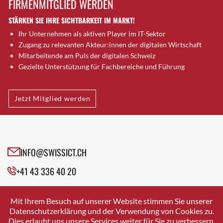
FIRMENMITGLIED WERDEN
Brugg AG
STÄRKEN SIE IHRE SICHTBARKEIT IM MARKT!
Brütten
Ihr Unternehmen als aktiven Player im IT-Sektor
Bubendorf
Zugang zu relevanten Akteur:innen der digitalen Wirtschaft
Bubikon
Mitarbeitende am Puls der digitalen Schweiz
Buchs (SG)
Gezielte Unterstützung für Fachbereiche und Führung
Burgdorf
Bäretswil
Jetzt Mitglied werden
Bülach
Cazis
Cham
Chur
INFO@SWISSICT.CH
Crissier
+41 43 336 40 20
Davos Platz
Davos Platz 1
SWISSICT
VULKANSTRASSE 120
Dierikon
Mit Ihrem Besuch auf unserer Website stimmen Sie unserer
8048 ZURICH
Datenschutzerklärung und der Verwendung von Cookies zu.
Dietikon
Dies erlaubt uns unsere Services weiter für Sie zu verbessern.