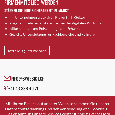
FIRMENMITGLIED WERDEN
Brütten
STÄRKEN SIE IHRE SICHTBARKEIT IM MARKT!
Bubendorf
Ihr Unternehmen als aktiven Player im IT-Sektor
Bubikon
Zugang zu relevanten Akteur:innen der digitalen Wirtschaft
Buchs (SG)
Mitarbeitende am Puls der digitalen Schweiz
Burgdorf
Gezielte Unterstützung für Fachbereiche und Führung
Bäretswil
Bülach
Jetzt Mitglied werden
Cazis
Cham
Chur
Crissier
INFO@SWISSICT.CH
Davos Platz
+41 43 336 40 20
Davos Platz 1
Dierikon
SWISSICT
VULKANSTRASSE 120
Dietikon
Mit Ihrem Besuch auf unserer Website stimmen Sie unserer
8048 ZURICH
Datenschutzerklärung und der Verwendung von Cookies zu.
Dietlikon
Dies erlaubt uns unsere Services weiter für Sie zu verbessern.