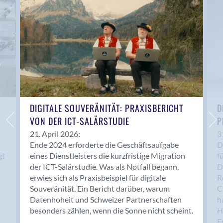
Anwil
Appenzell
Au SG
Baar
Baden
Balsthal
Balzers
Basel
DIGITALE SOUVERÄNITÄT: PRAXISBERICHT
D
VON DER ICT-SALÄRSTUDIE
P
Bassersdorf
Belp
21. April 2026:
3
Ende 2024 erforderte die Geschäftsaufgabe
D
Bendern
gt
eines Dienstleisters die kurzfristige Migration
f
Benken (SG)
der ICT-Salärstudie. Was als Notfall begann,
D
Bergdietikon
erwies sich als Praxisbeispiel für digitale
R
Berlin
Souveränität. Ein Bericht darüber, warum
C
Datenhoheit und Schweizer Partnerschaften
h
Bern
besonders zählen, wenn die Sonne nicht scheint.
H
Bern - Liebefeld
F