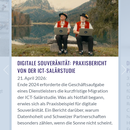
Anwil
Appenzell
Au SG
Baar
Baden
Balsthal
Balzers
Basel
DIGITALE SOUVERÄNITÄT: PRAXISBERICHT
D
VON DER ICT-SALÄRSTUDIE
P
Bassersdorf
Belp
21. April 2026:
3
Ende 2024 erforderte die Geschäftsaufgabe
D
Bendern
gt
eines Dienstleisters die kurzfristige Migration
f
Benken (SG)
der ICT-Salärstudie. Was als Notfall begann,
D
Bergdietikon
erwies sich als Praxisbeispiel für digitale
R
Berlin
Souveränität. Ein Bericht darüber, warum
C
Datenhoheit und Schweizer Partnerschaften
h
Bern
besonders zählen, wenn die Sonne nicht scheint.
H
Bern - Liebefeld
F