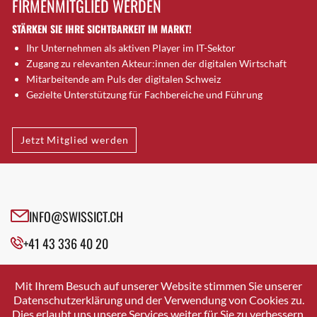
FIRMENMITGLIED WERDEN
Brütten
STÄRKEN SIE IHRE SICHTBARKEIT IM MARKT!
Bubendorf
Ihr Unternehmen als aktiven Player im IT-Sektor
Bubikon
Zugang zu relevanten Akteur:innen der digitalen Wirtschaft
Buchs (SG)
Mitarbeitende am Puls der digitalen Schweiz
Burgdorf
Gezielte Unterstützung für Fachbereiche und Führung
Bäretswil
Bülach
Jetzt Mitglied werden
Cazis
Cham
Chur
Crissier
INFO@SWISSICT.CH
Davos Platz
+41 43 336 40 20
Davos Platz 1
Dierikon
SWISSICT
VULKANSTRASSE 120
Dietikon
Mit Ihrem Besuch auf unserer Website stimmen Sie unserer
8048 ZURICH
Datenschutzerklärung und der Verwendung von Cookies zu.
Dietlikon
Dies erlaubt uns unsere Services weiter für Sie zu verbessern.