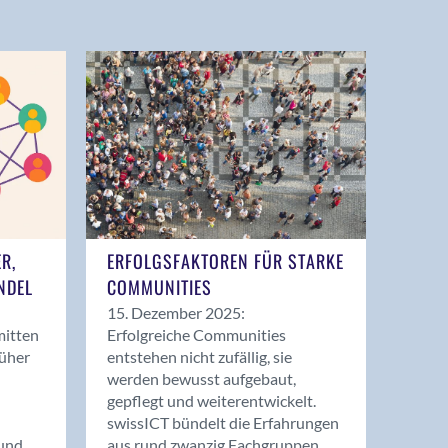
ER,
ERFOLGSFAKTOREN FÜR STARKE
NDEL
COMMUNITIES
15. Dezember 2025:
mitten
Erfolgreiche Communities
rüher
entstehen nicht zufällig, sie
werden bewusst aufgebaut,
gepflegt und weiterentwickelt.
swissICT bündelt die Erfahrungen
und
aus rund zwanzig Fachgruppen.