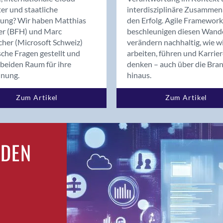
Bern
er und staatliche
interdisziplinäre Zusammen
Bern - Liebefeld
rung? Wir haben Matthias
den Erfolg. Agile Framework
er (BFH) und Marc
beschleunigen diesen Wand
Bern 15
cher (Microsoft Schweiz)
verändern nachhaltig, wie w
Bern 22
sche Fragen gestellt und
arbeiten, führen und Karrie
Bern 65
beiden Raum für ihre
denken – auch über die Bra
Bern 9
dnung.
hinaus.
Bern-Zollikofen
Zum Artikel
Zum Artikel
Biel/Bienne
Binningen
Bolligen
Bonaduz
RDEN
Bonstetten
Bottighofen
Bremgarten bei Bern
Brig
Brig-Glis
Bronschhofen