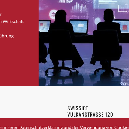
Brugg
r
Brugg AG
n Wirtschaft
Brütten
Bubendorf
Führung
Bubikon
Buchs (SG)
Burgdorf
Bäretswil
Bülach
Cazis
Cham
Chur
Crissier
SWISSICT
Davos Platz
VULKANSTRASSE 120
Davos Platz 1
8048 ZURICH
3 336 40 20
Dierikon
e unserer Datenschutzerklärung und der Verwendung von Cookies 