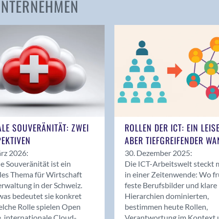
 UNTERNEHMEN
Amden
Andelfingen
Anwil
Appenzell
Au SG
Baar
Baden
Balsthal
Balzers
ALE SOUVERÄNITÄT: ZWEI
ROLLEN DER ICT: EIN LEIS
Basel
EKTIVEN
ABER TIEFGREIFENDER WA
Bassersdorf
rz 2026:
30. Dezember 2025:
Belp
le Souveränität ist ein
Die ICT-Arbeitswelt steckt 
Bendern
les Thema für Wirtschaft
in einer Zeitenwende: Wo f
Benken (SG)
rwaltung in der Schweiz.
feste Berufsbilder und klare
as bedeutet sie konkret
Hierarchien dominierten,
Bergdietikon
lche Rolle spielen Open
bestimmen heute Rollen,
Berlin
, internationale Cloud-
Verantwortung im Kontext 