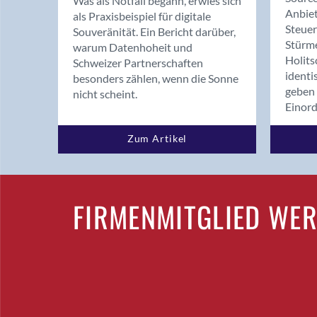
Was als Notfall begann, erwies sich
Anbiet
als Praxisbeispiel für digitale
Steue
Souveränität. Ein Bericht darüber,
Stürm
warum Datenhoheit und
Holits
Schweizer Partnerschaften
identi
besonders zählen, wenn die Sonne
geben 
nicht scheint.
Einor
Zum Artikel
FIRMENMITGLIED WE