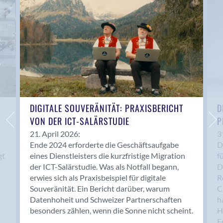
Anwil
Appenzell
Au SG
Baar
Baden
Balsthal
Balzers
Basel
DIGITALE SOUVERÄNITÄT: PRAXISBERICHT
D
VON DER ICT-SALÄRSTUDIE
P
Bassersdorf
Belp
21. April 2026:
3
Ende 2024 erforderte die Geschäftsaufgabe
D
Bendern
gt
eines Dienstleisters die kurzfristige Migration
f
Benken (SG)
der ICT-Salärstudie. Was als Notfall begann,
D
Bergdietikon
erwies sich als Praxisbeispiel für digitale
R
Berlin
Souveränität. Ein Bericht darüber, warum
C
Datenhoheit und Schweizer Partnerschaften
h
Bern
besonders zählen, wenn die Sonne nicht scheint.
H
Bern - Liebefeld
F