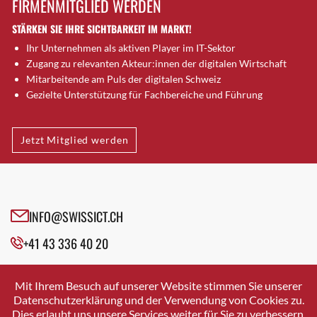
FIRMENMITGLIED WERDEN
Brütten
STÄRKEN SIE IHRE SICHTBARKEIT IM MARKT!
Bubendorf
Ihr Unternehmen als aktiven Player im IT-Sektor
Bubikon
Zugang zu relevanten Akteur:innen der digitalen Wirtschaft
Buchs (SG)
Mitarbeitende am Puls der digitalen Schweiz
Burgdorf
Gezielte Unterstützung für Fachbereiche und Führung
Bäretswil
Bülach
Jetzt Mitglied werden
Cazis
Cham
Chur
Crissier
INFO@SWISSICT.CH
Davos Platz
+41 43 336 40 20
Davos Platz 1
Dierikon
SWISSICT
VULKANSTRASSE 120
Dietikon
Mit Ihrem Besuch auf unserer Website stimmen Sie unserer
8048 ZURICH
Datenschutzerklärung und der Verwendung von Cookies zu.
Dietlikon
Dies erlaubt uns unsere Services weiter für Sie zu verbessern.