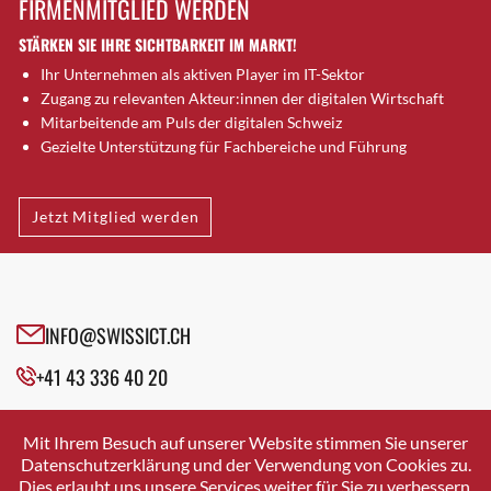
FIRMENMITGLIED WERDEN
Brütten
STÄRKEN SIE IHRE SICHTBARKEIT IM MARKT!
Bubendorf
Ihr Unternehmen als aktiven Player im IT-Sektor
Bubikon
Zugang zu relevanten Akteur:innen der digitalen Wirtschaft
Buchs (SG)
Mitarbeitende am Puls der digitalen Schweiz
Burgdorf
Gezielte Unterstützung für Fachbereiche und Führung
Bäretswil
Bülach
Jetzt Mitglied werden
Cazis
Cham
Chur
Crissier
INFO@SWISSICT.CH
Davos Platz
+41 43 336 40 20
Davos Platz 1
Dierikon
SWISSICT
VULKANSTRASSE 120
Dietikon
Mit Ihrem Besuch auf unserer Website stimmen Sie unserer
8048 ZURICH
Datenschutzerklärung und der Verwendung von Cookies zu.
Dietlikon
Dies erlaubt uns unsere Services weiter für Sie zu verbessern.