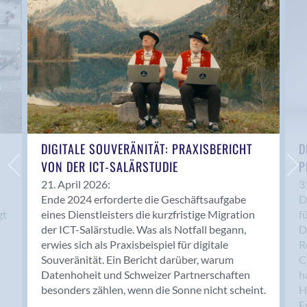
Anwil
Appenzell
Au SG
Baar
Baden
Balsthal
Balzers
Basel
DIGITALE SOUVERÄNITÄT: PRAXISBERICHT
D
VON DER ICT-SALÄRSTUDIE
P
Bassersdorf
Belp
21. April 2026:
3
Ende 2024 erforderte die Geschäftsaufgabe
D
Bendern
gt
eines Dienstleisters die kurzfristige Migration
f
Benken (SG)
der ICT-Salärstudie. Was als Notfall begann,
D
Bergdietikon
erwies sich als Praxisbeispiel für digitale
R
Berlin
Souveränität. Ein Bericht darüber, warum
C
Datenhoheit und Schweizer Partnerschaften
h
Bern
besonders zählen, wenn die Sonne nicht scheint.
H
Bern - Liebefeld
F