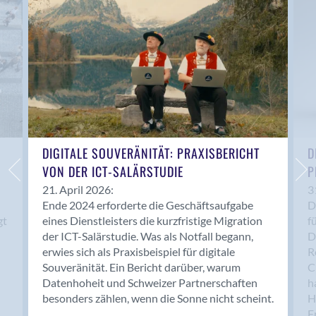
Anwil
Appenzell
Au SG
Baar
Baden
Balsthal
Balzers
Basel
DIGITALE SOUVERÄNITÄT: PRAXISBERICHT
D
VON DER ICT-SALÄRSTUDIE
P
Bassersdorf
Belp
21. April 2026:
3
Ende 2024 erforderte die Geschäftsaufgabe
D
Bendern
gt
eines Dienstleisters die kurzfristige Migration
f
Benken (SG)
der ICT-Salärstudie. Was als Notfall begann,
D
Bergdietikon
erwies sich als Praxisbeispiel für digitale
R
Berlin
Souveränität. Ein Bericht darüber, warum
C
Datenhoheit und Schweizer Partnerschaften
h
Bern
besonders zählen, wenn die Sonne nicht scheint.
H
Bern - Liebefeld
F