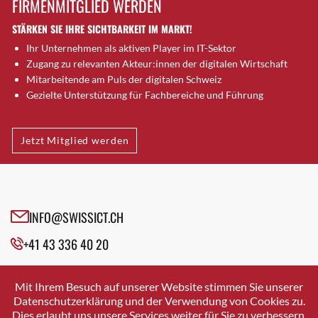
FIRMENMITGLIED WERDEN
Brugg AG
STÄRKEN SIE IHRE SICHTBARKEIT IM MARKT!
Brütten
Ihr Unternehmen als aktiven Player im IT-Sektor
Bubendorf
Zugang zu relevanten Akteur:innen der digitalen Wirtschaft
Bubikon
Mitarbeitende am Puls der digitalen Schweiz
Buchs (SG)
Gezielte Unterstützung für Fachbereiche und Führung
Burgdorf
Bäretswil
Jetzt Mitglied werden
Bülach
Cazis
Cham
Chur
INFO@SWISSICT.CH
Crissier
+41 43 336 40 20
Davos Platz
Davos Platz 1
SWISSICT
VULKANSTRASSE 120
Dierikon
Mit Ihrem Besuch auf unserer Website stimmen Sie unserer
8048 ZURICH
Datenschutzerklärung und der Verwendung von Cookies zu.
Dietikon
Dies erlaubt uns unsere Services weiter für Sie zu verbessern.