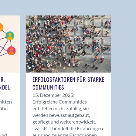
ER,
ERFOLGSFAKTOREN FÜR STARKE
NDEL
COMMUNITIES
15. Dezember 2025:
mitten
Erfolgreiche Communities
rüher
entstehen nicht zufällig, sie
werden bewusst aufgebaut,
gepflegt und weiterentwickelt.
swissICT bündelt die Erfahrungen
und
aus rund zwanzig Fachgruppen.