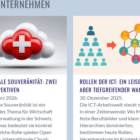
 UNTERNEHMEN
Amden
Andelfingen
Anwil
Appenzell
Au SG
Baar
Baden
Balsthal
Balzers
ALE SOUVERÄNITÄT: ZWEI
ROLLEN DER ICT: EIN LEIS
Basel
EKTIVEN
ABER TIEFGREIFENDER WA
Bassersdorf
rz 2026:
30. Dezember 2025:
Belp
le Souveränität ist ein
Die ICT-Arbeitswelt steckt 
Bendern
les Thema für Wirtschaft
in einer Zeitenwende: Wo f
Benken (SG)
rwaltung in der Schweiz.
feste Berufsbilder und klare
as bedeutet sie konkret
Hierarchien dominierten,
Bergdietikon
lche Rolle spielen Open
bestimmen heute Rollen,
Berlin
, internationale Cloud-
Verantwortung im Kontext 