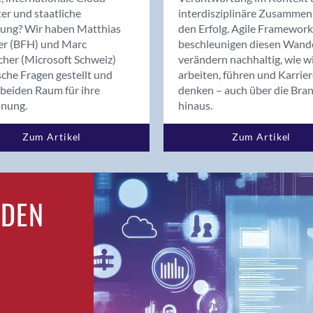
Bern
er und staatliche
interdisziplinäre Zusammen
Bern - Liebefeld
rung? Wir haben Matthias
den Erfolg. Agile Framework
er (BFH) und Marc
beschleunigen diesen Wand
Bern 15
cher (Microsoft Schweiz)
verändern nachhaltig, wie w
Bern 22
sche Fragen gestellt und
arbeiten, führen und Karrie
Bern 65
beiden Raum für ihre
denken – auch über die Bra
Bern 9
dnung.
hinaus.
Bern-Zollikofen
Zum Artikel
Zum Artikel
Biel/Bienne
Binningen
Birsfelden
Bolligen
RDEN
Bonaduz
Bonstetten
Bottighofen
Bremgarten bei Bern
Brig
Brig-Glis