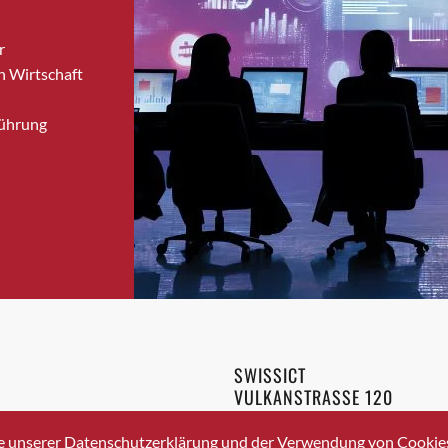
Bronschhofen
r
Brugg
n Wirtschaft
Brugg AG
Brütten
Führung
Bubendorf
Bubikon
Buchs (SG)
Burgdorf
Bäretswil
Bülach
Cazis
Cham
Chur
SWISSICT
Crissier
VULKANSTRASSE 120
Davos Platz
8048 ZURICH
3 336 40 20
Davos Platz 1
e unserer Datenschutzerklärung und der Verwendung von Cookies 