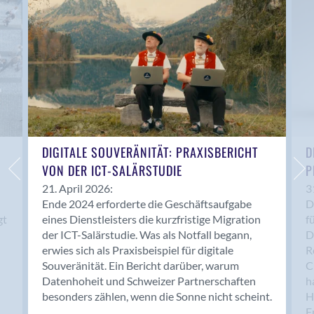
Anwil
Appenzell
Au SG
Baar
Baden
Balsthal
Balzers
Basel
DIGITALE SOUVERÄNITÄT: PRAXISBERICHT
D
VON DER ICT-SALÄRSTUDIE
P
Bassersdorf
Belp
21. April 2026:
3
Ende 2024 erforderte die Geschäftsaufgabe
D
Bendern
gt
eines Dienstleisters die kurzfristige Migration
f
Benken (SG)
der ICT-Salärstudie. Was als Notfall begann,
D
Bergdietikon
erwies sich als Praxisbeispiel für digitale
R
Berlin
Souveränität. Ein Bericht darüber, warum
C
Datenhoheit und Schweizer Partnerschaften
h
Bern
besonders zählen, wenn die Sonne nicht scheint.
H
Bern - Liebefeld
F