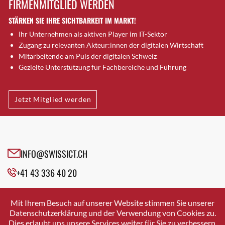
FIRMENMITGLIED WERDEN
Brugg AG
STÄRKEN SIE IHRE SICHTBARKEIT IM MARKT!
Brütten
Ihr Unternehmen als aktiven Player im IT-Sektor
Bubendorf
Zugang zu relevanten Akteur:innen der digitalen Wirtschaft
Bubikon
Mitarbeitende am Puls der digitalen Schweiz
Buchs (SG)
Gezielte Unterstützung für Fachbereiche und Führung
Burgdorf
Bäretswil
Jetzt Mitglied werden
Bülach
Cazis
Cham
Chur
INFO@SWISSICT.CH
Crissier
+41 43 336 40 20
Davos Platz
Davos Platz 1
SWISSICT
VULKANSTRASSE 120
Dierikon
Mit Ihrem Besuch auf unserer Website stimmen Sie unserer
8048 ZURICH
Datenschutzerklärung und der Verwendung von Cookies zu.
Dietikon
Dies erlaubt uns unsere Services weiter für Sie zu verbessern.