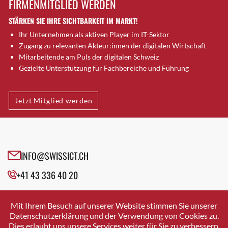
FIRMENMITGLIED WERDEN
Brugg AG
STÄRKEN SIE IHRE SICHTBARKEIT IM MARKT!
Brütten
Ihr Unternehmen als aktiven Player im IT-Sektor
Bubendorf
Zugang zu relevanten Akteur:innen der digitalen Wirtschaft
Bubikon
Mitarbeitende am Puls der digitalen Schweiz
Buchs (SG)
Gezielte Unterstützung für Fachbereiche und Führung
Burgdorf
Bäretswil
Jetzt Mitglied werden
Bülach
Cazis
Cham
Chur
INFO@SWISSICT.CH
Crissier
+41 43 336 40 20
Davos Platz
Davos Platz 1
SWISSICT
VULKANSTRASSE 120
Dierikon
Mit Ihrem Besuch auf unserer Website stimmen Sie unserer
8048 ZURICH
Datenschutzerklärung und der Verwendung von Cookies zu.
Dietikon
Dies erlaubt uns unsere Services weiter für Sie zu verbessern.