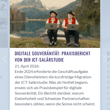
Anwil
Appenzell
Au SG
Baar
Baden
Balsthal
Balzers
Basel
DIGITALE SOUVERÄNITÄT: PRAXISBERICHT
D
VON DER ICT-SALÄRSTUDIE
P
Bassersdorf
Belp
21. April 2026:
3
Ende 2024 erforderte die Geschäftsaufgabe
D
Bendern
gt
eines Dienstleisters die kurzfristige Migration
f
Benken (SG)
der ICT-Salärstudie. Was als Notfall begann,
D
Bergdietikon
erwies sich als Praxisbeispiel für digitale
R
Berlin
Souveränität. Ein Bericht darüber, warum
C
Datenhoheit und Schweizer Partnerschaften
h
Bern
besonders zählen, wenn die Sonne nicht scheint.
H
Bern - Liebefeld
F