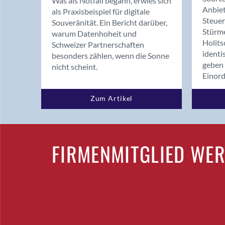
Was als Notfall begann, erwies sich
Anbiet
als Praxisbeispiel für digitale
Steue
Souveränität. Ein Bericht darüber,
Stürm
warum Datenhoheit und
Holits
Schweizer Partnerschaften
identi
besonders zählen, wenn die Sonne
geben 
nicht scheint.
Einor
Zum Artikel
FIRMENMITGLIED WE