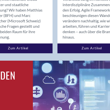
Bern
er und staatliche
interdisziplinäre Zusammen
Bern - Liebefeld
rung? Wir haben Matthias
den Erfolg. Agile Framework
er (BFH) und Marc
beschleunigen diesen Wand
Bern 15
cher (Microsoft Schweiz)
verändern nachhaltig, wie w
Bern 22
sche Fragen gestellt und
arbeiten, führen und Karrie
Bern 65
beiden Raum für ihre
denken – auch über die Bra
Bern 9
dnung.
hinaus.
Bern-Zollikofen
Zum Artikel
Zum Artikel
Biel/Bienne
Binningen
Birsfelden
Bolligen
RDEN
Bonaduz
Bonstetten
Bottighofen
Bremgarten bei Bern
Brig
Brig-Glis