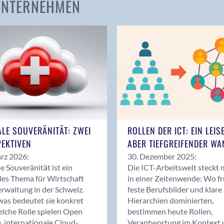
 UNTERNEHMEN
Amden
Andelfingen
Anwil
Appenzell
Au SG
Baar
Baden
Balsthal
Balzers
ALE SOUVERÄNITÄT: ZWEI
ROLLEN DER ICT: EIN LEIS
Basel
EKTIVEN
ABER TIEFGREIFENDER WA
Bassersdorf
rz 2026:
30. Dezember 2025:
Belp
le Souveränität ist ein
Die ICT-Arbeitswelt steckt 
Bendern
les Thema für Wirtschaft
in einer Zeitenwende: Wo f
Benken (SG)
rwaltung in der Schweiz.
feste Berufsbilder und klare
as bedeutet sie konkret
Hierarchien dominierten,
Bergdietikon
lche Rolle spielen Open
bestimmen heute Rollen,
Berlin
, internationale Cloud-
Verantwortung im Kontext 