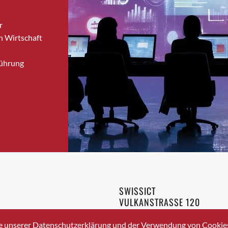
Bronschhofen
r
Brugg
n Wirtschaft
Brugg AG
Brütten
Führung
Bubendorf
Bubikon
Buchs (SG)
Burgdorf
Bäretswil
Bülach
Cazis
Cham
Chur
SWISSICT
Crissier
VULKANSTRASSE 120
Davos Platz
8048 ZURICH
3 336 40 20
Davos Platz 1
e unserer Datenschutzerklärung und der Verwendung von Cookies 