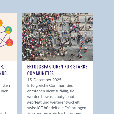
ER,
ERFOLGSFAKTOREN FÜR STARKE
NDEL
COMMUNITIES
15. Dezember 2025:
mitten
Erfolgreiche Communities
rüher
entstehen nicht zufällig, sie
werden bewusst aufgebaut,
gepflegt und weiterentwickelt.
swissICT bündelt die Erfahrungen
und
aus rund zwanzig Fachgruppen.