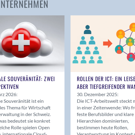
 UNTERNEHMEN
Amden
Andelfingen
Anwil
Appenzell
Au SG
Baar
Baden
Balsthal
Balzers
ALE SOUVERÄNITÄT: ZWEI
ROLLEN DER ICT: EIN LEIS
Basel
EKTIVEN
ABER TIEFGREIFENDER WA
Bassersdorf
rz 2026:
30. Dezember 2025:
Belp
le Souveränität ist ein
Die ICT-Arbeitswelt steckt 
Bendern
les Thema für Wirtschaft
in einer Zeitenwende: Wo f
Benken (SG)
rwaltung in der Schweiz.
feste Berufsbilder und klare
as bedeutet sie konkret
Hierarchien dominierten,
Bergdietikon
lche Rolle spielen Open
bestimmen heute Rollen,
Berlin
, internationale Cloud-
Verantwortung im Kontext 