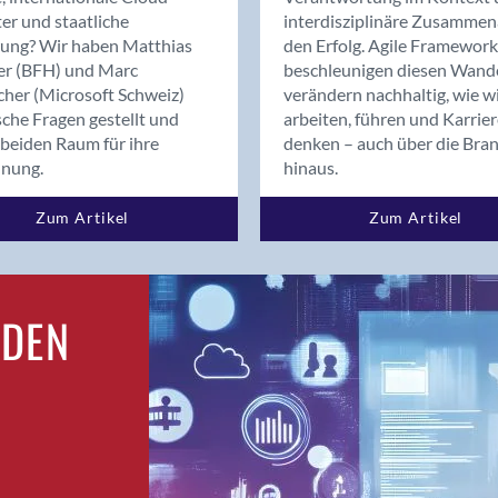
Bern
er und staatliche
interdisziplinäre Zusammen
Bern - Liebefeld
rung? Wir haben Matthias
den Erfolg. Agile Framework
er (BFH) und Marc
beschleunigen diesen Wand
Bern 15
cher (Microsoft Schweiz)
verändern nachhaltig, wie w
Bern 22
sche Fragen gestellt und
arbeiten, führen und Karrie
Bern 65
beiden Raum für ihre
denken – auch über die Bra
Bern 9
dnung.
hinaus.
Bern-Zollikofen
Zum Artikel
Zum Artikel
Biel/Bienne
Binningen
Birsfelden
Bolligen
RDEN
Bonaduz
Bonstetten
Bottighofen
Bremgarten bei Bern
Brig
Brig-Glis