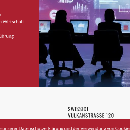
Bronschhofen
r
Brugg
n Wirtschaft
Brugg AG
Brütten
Führung
Bubendorf
Bubikon
Buchs (SG)
Burgdorf
Bäretswil
Bülach
Cazis
Cham
Chur
SWISSICT
Crissier
VULKANSTRASSE 120
Davos Platz
8048 ZURICH
3 336 40 20
Davos Platz 1
e unserer Datenschutzerklärung und der Verwendung von Cookies 