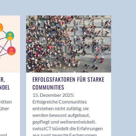
ER,
ERFOLGSFAKTOREN FÜR STARKE
NDEL
COMMUNITIES
15. Dezember 2025:
mitten
Erfolgreiche Communities
rüher
entstehen nicht zufällig, sie
werden bewusst aufgebaut,
gepflegt und weiterentwickelt.
swissICT bündelt die Erfahrungen
und
aus rund zwanzig Fachgruppen.