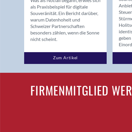
Was als Notfall begann, erwies sich
Anbiet
als Praxisbeispiel für digitale
Steue
Souveränität. Ein Bericht darüber,
Stürm
warum Datenhoheit und
Holits
Schweizer Partnerschaften
identi
besonders zählen, wenn die Sonne
geben 
nicht scheint.
Einor
Zum Artikel
FIRMENMITGLIED WE