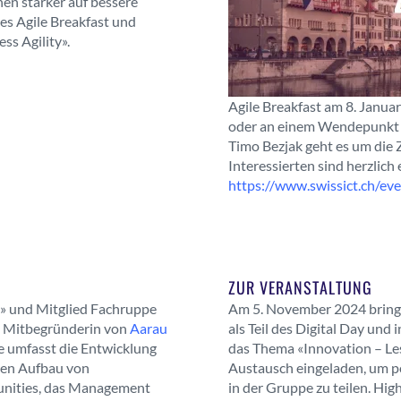
nen stärker auf bessere
des Agile Breakfast und
s Agility».
Agile Breakfast am 8. Janua
oder an einem Wendepunkt s
Timo Bezjak geht es um die 
Interessierten sind herzlic
https://www.swissict.ch/eve
ZUR VERANSTALTUNG
t» und Mitglied Fachruppe
Am 5. November 2024 bringt
 Mitbegründerin von
Aarau
als Teil des Digital Day und
se umfasst die Entwicklung
das Thema «Innovation – Le
den Aufbau von
Austausch eingeladen, um p
nities, das Management
in der Gruppe zu teilen. Hig