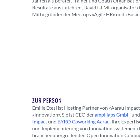
Jahren als Berater, Trainer und Coach Organisatio
Resultate auszurichten, David ist Mitorganisator 
Mitbegründer der Meetups «Agile HR» und «Busines
ZUR PERSON
Emilie Etesi ist Hosting Partner von «Aarau Impac
«Innovation». Sie ist CEO der
amplilabs GmbH
und
Impact
und
BYRO Coworking Aarau
. Ihre Experti
und Implementierung von Innovationssystemen, 
branchenübergreifenden Open Innovation Commu