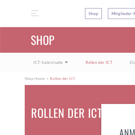
Shop
Mitglieder-
SHOP
ICT-Salärstudie
Rollen der ICT
Di
Shop Home
>
Rollen der ICT
ROLLEN DER ICT
ANM