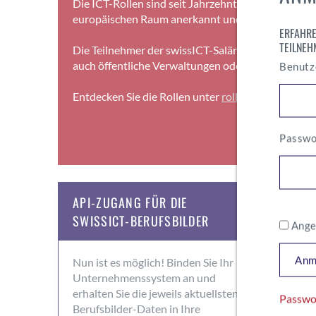
Die ICT-Rollen sind seit Jahrzehnten in der Schwe
europäischen Raum anerkannt und in Nutzung.
ERFAHRE
TEILNEH
Die Teilnehmer der swissICT-Salärstudie nutzen di
auch öffentliche Verwaltungen oder KMUs.
Benut
Entdecken Sie die Rollen unter
rollen-der-ict.ch
Passw
API-ZUGANG FÜR DIE
SWISSICT-BERUFSBILDER
Ange
Anm
Nun ist es möglich! Binden Sie Ihr
Unternehmenssystem an und
erhalten Sie die jeweils aktuellsten
Passwo
Berufsbilder-Daten in Ihre