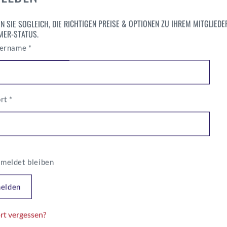
iz und im deutschsprachigen
N SIE SOGLEICH, DIE RICHTIGEN PREISE & OPTIONEN ZU IHREM MITGLIEDE
MER-STATUS.
ese gleichermassen, wie
Erforderlich
zername
*
Erforderlich
ort
*
meldet bleiben
elden
rt vergessen?