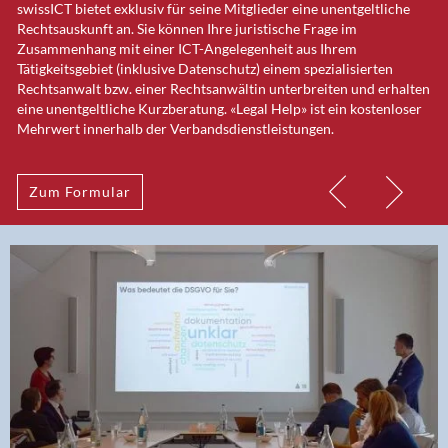
swissICT bietet exklusiv für seine Mitglieder eine unentgeltliche
IT-Modellverträge minimieren Risiken. Sie werden seit Jahren in
Die Rechtskommission hat im Frühjahr 2018 häufige Fragen und
Rechtsauskunft an. Sie können Ihre juristische Frage im
einer paritätischen Arbeitsgruppe von swissICT und SWICO von
Anworten zu den wichtigsten Inhalten der Datenschutz-
Zusammenhang mit einer ICT-Angelegenheit aus Ihrem
Anwälten erarbeitet. swissICT Mitglieder geniessen
Grundverordnung der EU zusammengestellt.
Tätigkeitsgebiet (inklusive Datenschutz) einem spezialisierten
Sonderkonditionen.
Rechtsanwalt bzw. einer Rechtsanwältin unterbreiten und erhalten
eine unentgeltliche Kurzberatung. «Legal Help» ist ein kostenloser
Mehr erfahren
Mehrwert innerhalb der Verbandsdienstleistungen.
Mehr erfahren
Zum Formular