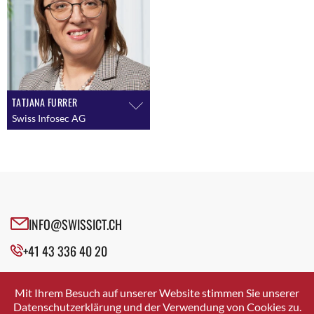
TATJANA FURRER
Swiss Infosec AG
INFO@SWISSICT.CH
+41 43 336 40 20
SWISSICT
VULKANSTRASSE 120
Mit Ihrem Besuch auf unserer Website stimmen Sie unserer
8048 ZURICH
Datenschutzerklärung und der Verwendung von Cookies zu.