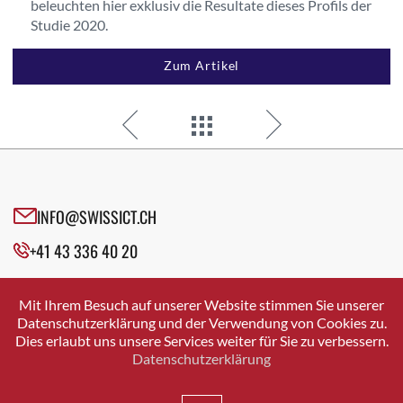
beleuchten hier exklusiv die Resultate dieses Profils der
Studie 2020.
Zum Artikel
INFO@SWISSICT.CH
+41 43 336 40 20
SWISSICT
VULKANSTRASSE 120
Mit Ihrem Besuch auf unserer Website stimmen Sie unserer
8048 ZURICH
Datenschutzerklärung und der Verwendung von Cookies zu.
Dies erlaubt uns unsere Services weiter für Sie zu verbessern.
Datenschutzerklärung
IMPRESSUM
DATENSCHUTZ
AGB