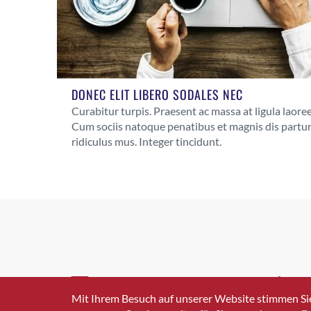
DONEC ELIT LIBERO SODALES NEC
Curabitur turpis. Praesent ac massa at ligula laoreet
Cum sociis natoque penatibus et magnis dis partu
ridiculus mus. Integer tincidunt.
INFO@SWISSICT.CH
+41 4
Mit Ihrem Besuch auf unserer Website stimmen Si