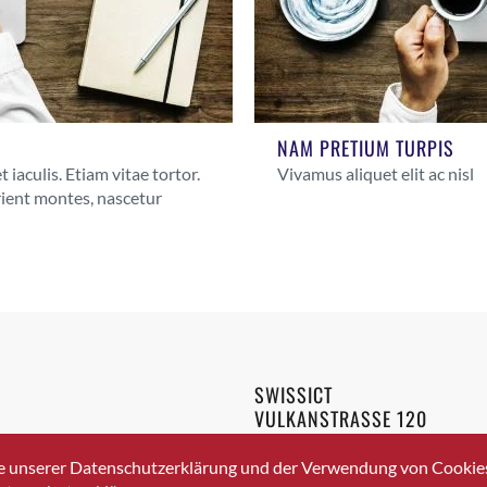
NAM PRETIUM TURPIS
 iaculis. Etiam vitae tortor.
Vivamus aliquet elit ac nisl
rient montes, nascetur
SWISSICT
VULKANSTRASSE 120
8048 ZURICH
3 336 40 20
e unserer Datenschutzerklärung und der Verwendung von Cookies 