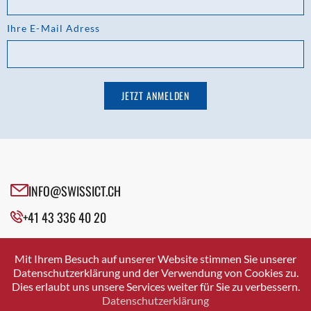
Ihre E-Mail Adress
INFO@SWISSICT.CH
+41 43 336 40 20
SWISSICT
VULKANSTRASSE 120
Mit Ihrem Besuch auf unserer Website stimmen Sie unserer
8048 ZURICH
Datenschutzerklärung und der Verwendung von Cookies zu.
Dies erlaubt uns unsere Services weiter für Sie zu verbessern.
Datenschutzerklärung