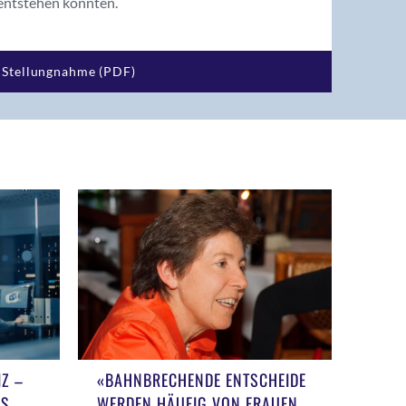
ntstehen könnten.
Stellungnahme (PDF)
Z –
«BAHNBRECHENDE ENTSCHEIDE
AS
WERDEN HÄUFIG VON FRAUEN