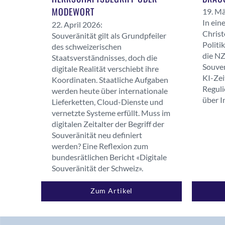
MODEWORT
19. Mä
In ei
22. April 2026:
Christ
Souveränität gilt als Grundpfeiler
Politi
des schweizerischen
die NZ
Staatsverständnisses, doch die
Souver
digitale Realität verschiebt ihre
KI-Zei
Koordinaten. Staatliche Aufgaben
Reguli
werden heute über internationale
über I
Lieferketten, Cloud-Dienste und
vernetzte Systeme erfüllt. Muss im
digitalen Zeitalter der Begriff der
Souveränität neu definiert
werden? Eine Reflexion zum
bundesrätlichen Bericht «Digitale
Souveränität der Schweiz».
Zum Artikel