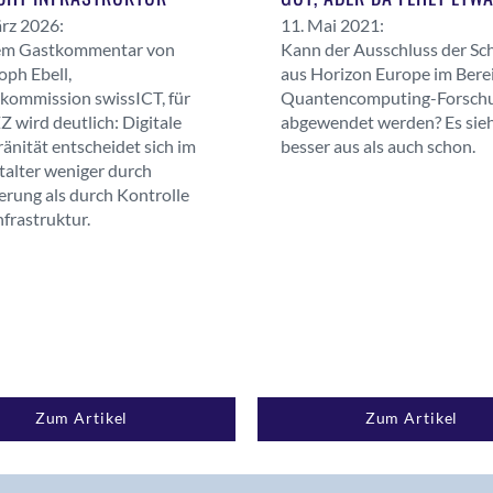
rz 2026:
11. Mai 2021:
nem Gastkommentar von
Kann der Ausschluss der Sc
oph Ebell,
aus Horizon Europe im Bere
kkommission swissICT, für
Quantencomputing-Forsch
Z wird deutlich: Digitale
abgewendet werden? Es sie
änität entscheidet sich im
besser aus als auch schon.
talter weniger durch
erung als durch Kontrolle
nfrastruktur.
Zum Artikel
Zum Artikel