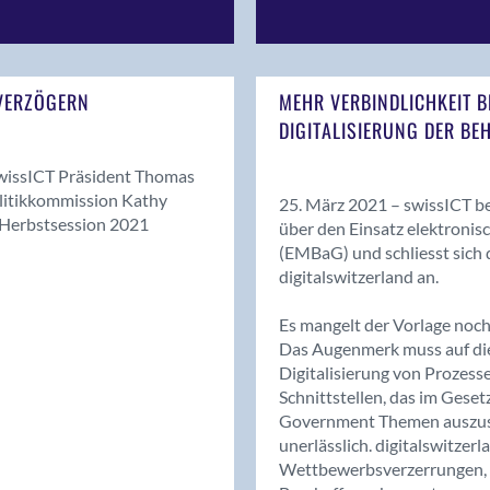
 VERZÖGERN
MEHR VERBINDLICHKEIT B
DIGITALISIERUNG DER BE
 swissICT Präsident Thomas
Politikkommission Kathy
25. März 2021 – swissICT b
er Herbstsession 2021
über den Einsatz elektronis
(EMBaG) und schliesst sich
digitalswitzerland an.
Es mangelt der Vorlage noch
Das Augenmerk muss auf di
Digitalisierung von Prozess
Schnittstellen, das im Geset
Government Themen auszusch
unerlässlich. digitalswitzer
Wettbewerbsverzerrungen, d