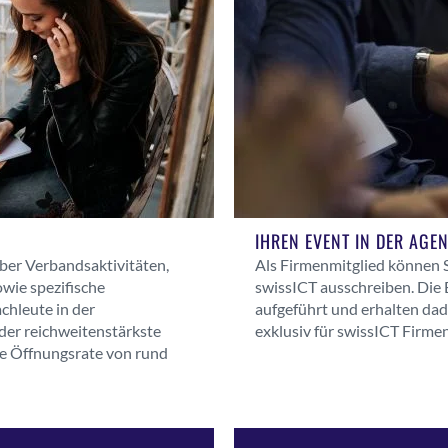
IHREN EVENT IN DER AGE
über Verbandsaktivitäten,
Als Firmenmitglied können S
owie spezifische
swissICT ausschreiben. Die
chleute in der
aufgeführt und erhalten dad
der reichweitenstärkste
exklusiv für swissICT Firmen
e Öffnungsrate von rund